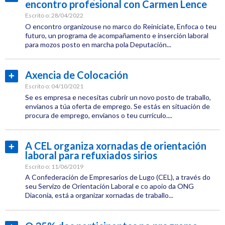
encontro profesional con Carmen Lence
Etiquetas:
máis...
CEL
Escrito o:
28/04/2022
O encontro organizouse no marco do Reiníciate, Enfoca o teu
Emprego
futuro, un programa de acompañamento e inserción laboral
para mozos posto en marcha pola Deputación...
Categoría:
Emprego
Axencia de Colocación
Ler
Etiquetas:
máis...
Escrito o:
04/10/2021
CEL
Se es empresa e necesitas cubrir un novo posto de traballo,
envíanos a túa oferta de emprego. Se estás en situación de
procura de emprego, envíanos o teu currículo....
Xornadas
Categoría:
Emprego
A CEL organiza xornadas de orientación
Ler
laboral para refuxiados sirios
máis...
Escrito o:
11/06/2019
A Confederación de Empresarios de Lugo (CEL), a través do
seu Servizo de Orientación Laboral e co apoio da ONG
Diaconía, está a organizar xornadas de traballo...
Categoría:
Emprego