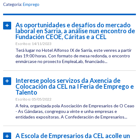
Etiquetas:
Categoría:
Emprego
CEL
Xornadas
As oportunidades e desafíos do mercado
Ler
laboral en Sarria, a análise nun encontro de
máis...
Fundación CEOE, Cáritas e a CEL
Emprego
Escrito o:
14/11/2023
Terá lugar no Hotel Alfonso IX de Sarria, este venres a partir
das 19:00 horas. Con formato de mesa redonda, o encontro
enmárcase no proxecto EmpleaLab, financiado...
Categoría:
Emprego
Interese polos servizos da Axencia de
Ler
Colocación da CEL na I Feria de Emprego e
Etiquetas:
máis...
Talento
CEL
Escrito o:
05/05/2022
Xornadas
A feira, organizada pola Asociación de Empresarios de O Ceao
- As Gándaras, congregou a vinte e unha empresas e
entidades expositoras. A Confederación de Empresarios...
Emprego
Categoría:
Emprego
A Escola de Empresarios da CEL acolle un
Ler