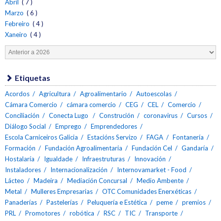
Abril
( 7 )
Marzo
( 6 )
Febreiro
( 4 )
Xaneiro
( 4 )
Etiquetas
Acordos
Agricultura
Agroalimentario
Autoescolas
Cámara Comercio
cámara comercio
CEG
CEL
Comercio
Conciliación
Conecta Lugo
Construción
coronavirus
Cursos
Diálogo Social
Emprego
Emprendedores
Escola Carniceiros Galicia
Estacións Servizo
FAGA
Fontanería
Formación
Fundación Agroalimentaria
Fundación Cel
Gandaría
Hostalaría
Igualdade
Infraestruturas
Innovación
Instaladores
Internacionalización
Internovamarket - Food
Lácteo
Madeira
Mediación Concursal
Medio Ambente
Metal
Mulleres Empresarias
OTC Comunidades Enerxéticas
Panaderías
Pastelerías
Peluquería e Estética
peme
premios
PRL
Promotores
robótica
RSC
TIC
Transporte