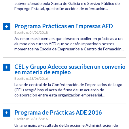
Formación
subvencionado pola Xunta de Galicia e o Servizo Público de
Emprego Estatal, que inclúe accións de orientación...
Emprego
Categoría:
Emprego
Programa Prácticas en Empresas AFD
Ler
Etiquetas:
máis...
Escrito o:
04/01/2018
CEL
As empresas lucenses que desexen acoller en prácticas a un
alumno dos cursos AFD que se están impartindo nestes
momentos na Escola de Empresarios e Centro de Formación...
Formación
Categoría:
Emprego
Emprego
CEL y Grupo Adecco suscriben un convenio
Ler
en materia de empleo
Etiquetas:
máis...
CEL
Escrito o:
23/06/2016
La sede central de la Confederación de Empresarios de Lugo
(CEL) acogió hoy el acto de firma de un acuerdo de
colaboración entre esta organización empresarial...
Categoría:
Emprego
Programa de Prácticas ADE 2016
Ler
Etiquetas:
máis...
Escrito o:
03/03/2016
CEL
Un ano máis, a Facultade de Dirección e Administración de