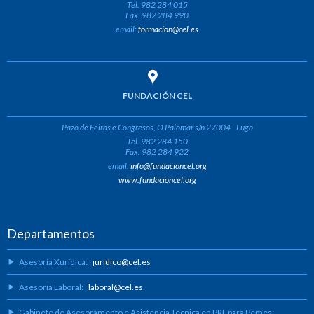
Tel. 982 284 015
Fax. 982 284 990
email:
formacion@cel.es
FUNDACIÓN CEL
Pazo de Feiras e Congresos, O Palomar s/n 27004 - Lugo
Tel. 982 284 150
Fax. 982 284 922
email:
info@fundacioncel.org
www.fundacioncel.org
Departamentos
Asesoría Xurídica:
juridico@cel.es
Asesoría Laboral:
laboral@cel.es
Gabinete de Asesoramento e Asistencia Técnica en PRL para Pemes: