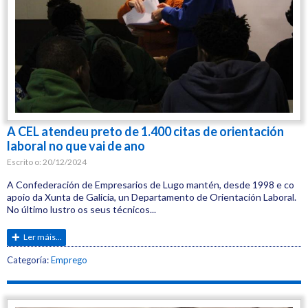
A CEL atendeu preto de 1.400 citas de orientación
laboral no que vai de ano
Escrito o:
20/12/2024
A Confederación de Empresarios de Lugo mantén, desde 1998 e co
apoio da Xunta de Galicia, un Departamento de Orientación Laboral.
No último lustro os seus técnicos...
Ler máis...
Etiquetas:
Categoría:
Emprego
CEL
Emprego