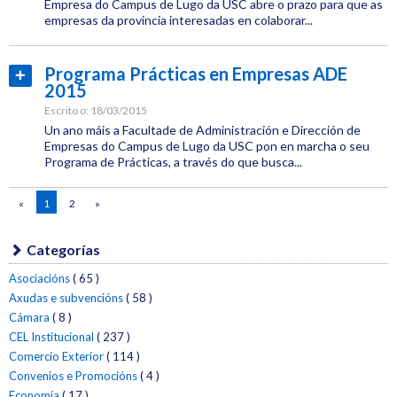
Empresa do Campus de Lugo da USC abre o prazo para que as
empresas da provincia interesadas en colaborar...
Acordos
Categoría:
Formación
Emprego
Programa Prácticas en Empresas ADE
Ler
2015
Etiquetas:
máis...
Emprego
CEL
Escrito o:
18/03/2015
Un ano máis a Facultade de Administración e Dirección de
Formación
Empresas do Campus de Lugo da USC pon en marcha o seu
Programa de Prácticas, a través do que busca...
Emprego
Categoría:
«
1
2
»
Emprego
Etiquetas:
CEL
Categorías
Asociacións
( 65 )
Formación
Axudas e subvencións
( 58 )
Cámara
( 8 )
Emprego
CEL Institucional
( 237 )
Comercio Exterior
( 114 )
Convenios e Promocións
( 4 )
Economía
( 17 )