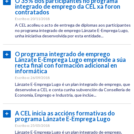
O 35% dos participantes no programa
Ler
integrado de emprego da CEL xa foron
Etiquetas:
máis...
contratados
CEL
Escrito o:
20/11/2018
Emprego
A CEL acolleu o acto de entrega de diplomas aos participantes
no programa integrado de emprego Lánzate E-Emprega Lugo,
unha iniciativa desenvolvida por esta entidade...
Categoría:
Emprego
O programa integrado de emprego
Ler
Lánzate E-Emprega Lugo emprende a súa
Etiquetas:
máis...
recta final con formación adicional en
CEL
informática
Formación
Escrito o:
26/09/2018
Lánzate E-Emprega Lugo é un plan integrado de emprego, que
desenvolve a CEL e conta cunha subvención da Consellería de
Emprego
Economía, Emprego e Industria, que inclúe...
Categoría:
Emprego
A CEL inicia as accións formativas do
Ler
programa Lánzate E-Emprega Lugo
Etiquetas:
máis...
CEL
Escrito o:
25/05/2018
Lánzate E-Emprega Lugo é un plan integrado de emprego,