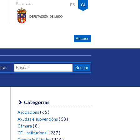
Financia:
ES
GL
Acceso
bras
Categorías
Asociacións
( 65 )
Axudas e subvencións
( 58 )
Cámara
( 8 )
CEL Institucional
( 237 )
Comercio Exterior
( 114 )