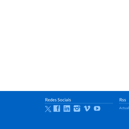
Redes Sociais
Rss
Twitter
Facebook
Linkedin
Instagram
Vimeo
Youtube
Actua