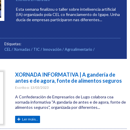
Esta semana finalizou o taller sobre intelixencia artificial
(IA) organizado pola CEL co financiamento do Igape. Unha
ducia de empresas participaron nas diferentes...
Etiquetas:
CEL
Xornadas
TIC
Innovación
Agroalimentario
XORNADA INFORMATIVA | A gandería de
antes e de agora, fonte de alimentos seguros
Escrito o:
13/03/2023
A Confederación de Empresarios de Lugo colabora coa
xornada informativa "A gandaría de antes e de agora, fonte de
alimentos seguros", organizada por diferentes...
Ler máis...