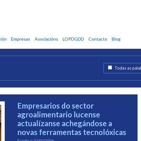
ión
Empresas
Asociacións
LOPDGDD
Contacto
Blog
Todas as pala
Empresarios do sector
agroalimentario lucense
actualízanse achegándose a
novas ferramentas tecnolóxicas
Escrito o:
27/02/2026