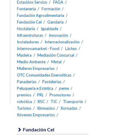
Estacións Servizo
FAGA
Fontanería
Formación
Fundación Agroalimentaria
Fundación Cel
Gandaría
Hostalaría
Igualdade
Infraestruturas
Innovación
Instaladores
Internacionalización
Internovamarket - Food
Lácteo
Madeira
Mediación Concursal
Medio Ambente
Metal
Mulleres Empresarias
OTC Comunidades Enerxéticas
Panaderías
Pastelerías
Peluquería e Estética
peme
premios
PRL
Promotores
robótica
RSC
TIC
Transporte
Turismo
Ximnasios
Xornadas
Xóvenes Empresarios
Fundación Cel