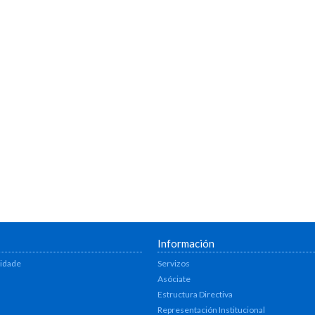
Información
lidade
Servizos
Asóciate
Estructura Directiva
Representación Institucional