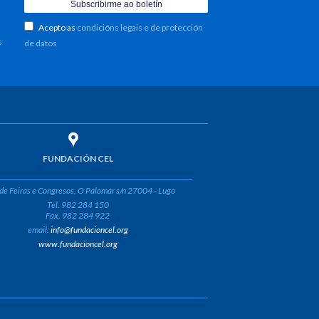
Acepto as
condicións legais e de protección
s
de datos
FUNDACIÓN CEL
de Feiras e Congresos, O Palomar s/n 27004 - Lugo
Tel. 982 284 150
Fax. 982 284 922
email:
info@fundacioncel.org
www.fundacioncel.org