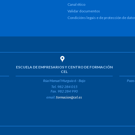
Canal ético
Validar documentos
Condicións legais e de protección de dato
ESCUELA DE EMPRESARIOS Y CENTRO DE FORMACIÓN
CEL
Rúa Manuel Murguía 6 - Bajo
Pazo 
Tel. 982 284 015
Fax. 982 284 990
email:
formacion@cel.es