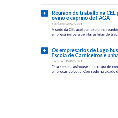
Categoría:
FAGA
CEL
Reunión de traballo na CEL 
Ler
Institucional
ovino e caprino de FAGA
máis...
Etiquetas:
Agroalimentario
Escrito o:
02/07/2021
A sede da CEL acolleu hoxe unha reunió
empresarios para perfilar as liñas de traba
Fundación
Agroalimentaria
Categoría:
CEL
Os empresarios de Lugo bus
Ler
Institucional
FAGA
Escola de Carniceiros e unh
máis...
Etiquetas:
Agroalimentario
Escrito o:
19/02/2021
Esta semana asinouse a escritura de con
empresas de Lugo. Con sede na cidade de
Fundación
Agroalimentaria
Categoría:
CEL
Institucional
FAGA
Etiquetas:
CEL
Agroalimentario