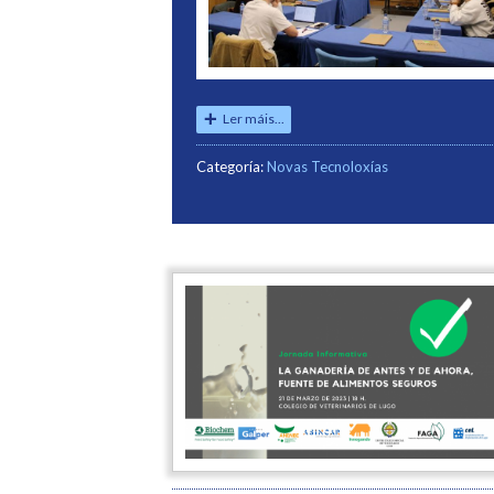
Ler máis...
Categoría:
Novas Tecnoloxías