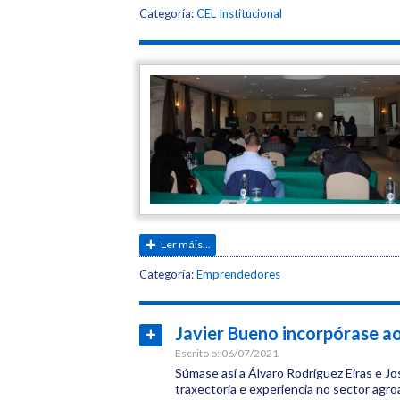
Etiquetas:
Categoría:
CEL Institucional
CEL
Xornadas
Agroalimentario
Fundación
Agroalimentaria
Ler máis...
Etiquetas:
Categoría:
Emprendedores
CEL
Agroalimentario
Javier Bueno incorpórase a
Ler
máis...
Escrito o:
06/07/2021
Fundación
Súmase así a Álvaro Rodríguez Eiras e J
traxectoria e experiencia no sector agroa
Agroalimentaria