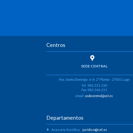
Centros
SEDE CENTRAL
Pza. Santo Domingo, 6-8, 2ª Planta - 27001 Lugo
Tel. 982 231 150
Fax 982 246 211
email:
sedecentral@cel.es
Departamentos
Asesoría Xurídica:
juridico@cel.es