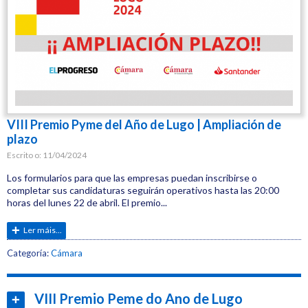
VIII Premio Pyme del Año de Lugo | Ampliación de
plazo
Escrito o:
11/04/2024
Los formularios para que las empresas puedan inscribirse o
completar sus candidaturas seguirán operativos hasta las 20:00
horas del lunes 22 de abril. El premio...
Ler máis...
Etiquetas:
Categoría:
Cámara
Cámara
Comercio
VIII Premio Peme do Ano de Lugo
Ler