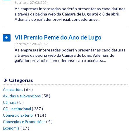
peme
máis...
Escrito o:
27/03/2024
As empresas interesadas poderán presentar as candidaturas
a través da páxina web da Cámara de Lugo até o 8 de abril.
premios
Ademais do gañador provincial, concederanse...
Categoría:
Cámara
VII Premio Peme do Ano de Lugo
Ler
Etiquetas:
máis...
Escrito o:
12/04/2023
Cámara
As empresas interesadas poderán presentar as candidaturas
Comercio
a través da páxina web da Cámara de Lugo. Ademais do
gañador provincial, concederanse catro accésits:...
peme
Categoría:
Cámara
Categorías
premios
Etiquetas:
Cámara
Asociacións
( 65 )
Comercio
Axudas e subvencións
( 58 )
Cámara
( 8 )
peme
CEL Institucional
( 237 )
Comercio Exterior
( 114 )
premios
Convenios e Promocións
( 4 )
Economía
( 17 )