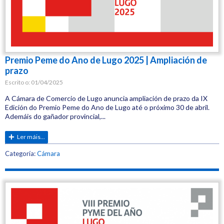
Premio Peme do Ano de Lugo 2025 | Ampliación de
prazo
Escrito o:
01/04/2025
A Cámara de Comercio de Lugo anuncia ampliación de prazo da IX
Edición do Premio Peme do Ano de Lugo até o próximo 30 de abril.
Ademáis do gañador provincial,...
Ler máis...
Etiquetas:
Categoría:
Cámara
Cámara
Comercio
peme
premios