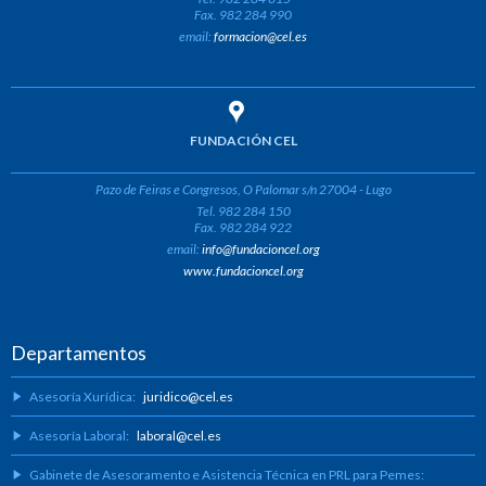
Fax. 982 284 990
email:
formacion@cel.es
FUNDACIÓN CEL
Pazo de Feiras e Congresos, O Palomar s/n 27004 - Lugo
Tel. 982 284 150
Fax. 982 284 922
email:
info@fundacioncel.org
www.fundacioncel.org
Departamentos
Asesoría Xurídica:
juridico@cel.es
Asesoría Laboral:
laboral@cel.es
Gabinete de Asesoramento e Asistencia Técnica en PRL para Pemes: