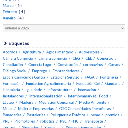
Marzo
( 6 )
Febreiro
( 4 )
Xaneiro
( 4 )
Etiquetas
Acordos
Agricultura
Agroalimentario
Autoescolas
Cámara Comercio
cámara comercio
CEG
CEL
Comercio
Conciliación
Conecta Lugo
Construción
coronavirus
Cursos
Diálogo Social
Emprego
Emprendedores
Escola Carniceiros Galicia
Estacións Servizo
FAGA
Fontanería
Formación
Fundación Agroalimentaria
Fundación Cel
Gandaría
Hostalaría
Igualdade
Infraestruturas
Innovación
Instaladores
Internacionalización
Internovamarket - Food
Lácteo
Madeira
Mediación Concursal
Medio Ambente
Metal
Mulleres Empresarias
OTC Comunidades Enerxéticas
Panaderías
Pastelerías
Peluquería e Estética
peme
premios
PRL
Promotores
robótica
RSC
TIC
Transporte
Turismo
Ximnasios
Xornadas
Xóvenes Empresarios