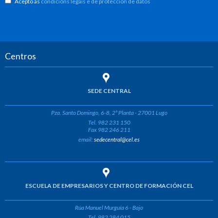
Acepto as
condicións legais e de protección de datos
Centros
SEDE CENTRAL
Pza. Santo Domingo, 6-8, 2ª Planta - 27001 Lugo
Tel. 982 231 150
Fax 982 246 211
email:
sedecentral@cel.es
ESCUELA DE EMPRESARIOS Y CENTRO DE FORMACIÓN CEL
Rúa Manuel Murguía 6 - Bajo
Tel. 982 284 015