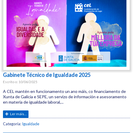
Emprego
CEG
Gabinete Técnico de Igualdade 2025
Escrito o:
10/06/2025
A CEL mantén en funcionamento un ano máis, co financiamento de
Xunta de Galicia e SEPE, un servizo de información e asesoramento
en materia de igualdade laboral,...
Ler máis...
Etiquetas:
Categoría:
Igualdade
CEL