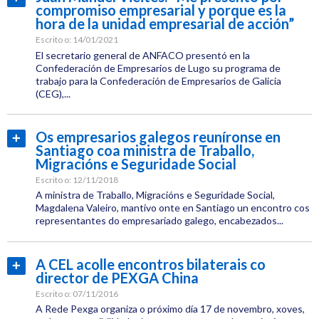
Institucional
compromiso empresarial y porque es la
máis...
Etiquetas:
hora de la unidad empresarial de acción”
CEL
Escrito o:
14/01/2021
El secretario general de ANFACO presentó en la
CEG
Confederación de Empresarios de Lugo su programa de
trabajo para la Confederación de Empresarios de Galicia
(CEG),...
Categoría:
CEL
Os empresarios galegos reuníronse en
Ler
Institucional
Santiago coa ministra de Traballo,
máis...
Etiquetas:
Migracións e Seguridade Social
CEL
Escrito o:
12/11/2018
A ministra de Traballo, Migracións e Seguridade Social,
CEG
Magdalena Valeiro, mantivo onte en Santiago un encontro cos
representantes do empresariado galego, encabezados...
Categoría:
CEL
A CEL acolle encontros bilaterais co
Ler
Institucional
director de PEXGA China
máis...
Etiquetas:
Escrito o:
07/11/2016
CEL
A Rede Pexga organiza o próximo día 17 de novembro, xoves,