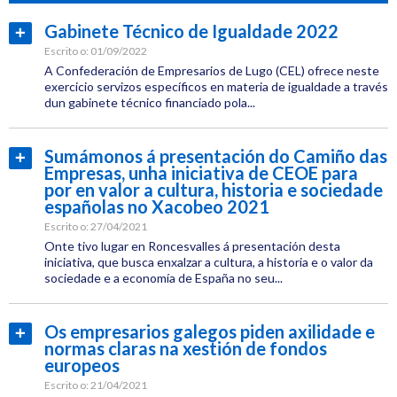
CEG
Gabinete Técnico de Igualdade 2022
Ler
máis...
Escrito o:
01/09/2022
Igualdade
A Confederación de Empresarios de Lugo (CEL) ofrece neste
exercicio servizos específicos en materia de igualdade a través
dun gabinete técnico financiado pola...
Categoría:
Igualdade
Sumámonos á presentación do Camiño das
Ler
Empresas, unha iniciativa de CEOE para
Etiquetas:
máis...
por en valor a cultura, historia e sociedade
CEL
españolas no Xacobeo 2021
CEG
Escrito o:
27/04/2021
Onte tivo lugar en Roncesvalles á presentación desta
iniciativa, que busca enxalzar a cultura, a historia e o valor da
Igualdade
sociedade e a economía de España no seu...
Categoría:
Empresas
Os empresarios galegos piden axilidade e
Ler
normas claras na xestión de fondos
Etiquetas:
máis...
europeos
CEL
Escrito o:
21/04/2021