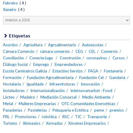
Febreiro
( 4 )
Xaneiro
( 4 )
Etiquetas
Acordos
Agricultura
Agroalimentario
Autoescolas
Cámara Comercio
cámara comercio
CEG
CEL
Comercio
Conciliación
Conecta Lugo
Construción
coronavirus
Cursos
Diálogo Social
Emprego
Emprendedores
Escola Carniceiros Galicia
Estacións Servizo
FAGA
Fontanería
Formación
Fundación Agroalimentaria
Fundación Cel
Gandaría
Hostalaría
Igualdade
Infraestruturas
Innovación
Instaladores
Internacionalización
Internovamarket - Food
Lácteo
Madeira
Mediación Concursal
Medio Ambente
Metal
Mulleres Empresarias
OTC Comunidades Enerxéticas
Panaderías
Pastelerías
Peluquería e Estética
peme
premios
PRL
Promotores
robótica
RSC
TIC
Transporte
Turismo
Ximnasios
Xornadas
Xóvenes Empresarios