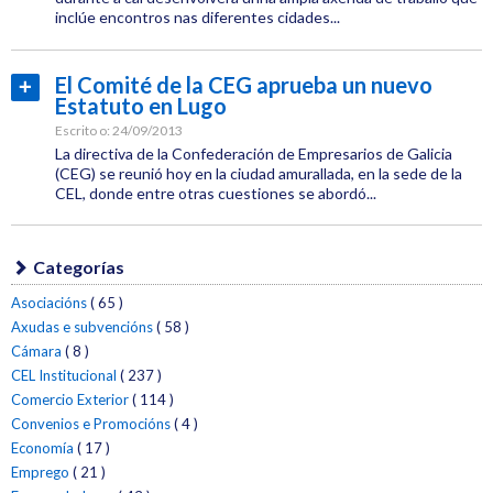
inclúe encontros nas diferentes cidades...
CEG
Categoría:
Comercio
El Comité de la CEG aprueba un nuevo
Ler
Exterior
Estatuto en Lugo
máis...
Etiquetas:
Escrito o:
24/09/2013
CEL
La directiva de la Confederación de Empresarios de Galicia
(CEG) se reunió hoy en la ciudad amurallada, en la sede de la
Xornadas
CEL, donde entre otras cuestiones se abordó...
Categoría:
CEG
CEL
Categorías
Institucional
Etiquetas:
Asociacións
( 65 )
CEL
Axudas e subvencións
( 58 )
Cámara
( 8 )
Emprendedores
CEL Institucional
( 237 )
Comercio Exterior
( 114 )
CEG
Convenios e Promocións
( 4 )
Economía
( 17 )
Emprego
( 21 )