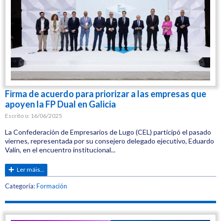
Firma de acuerdo para priorizar a las empresas que
apoyen la FP Dual en Galicia
Escrito o:
16/06/2025
La Confederación de Empresarios de Lugo (CEL) participó el pasado
viernes, representada por su consejero delegado ejecutivo, Eduardo
Valín, en el encuentro institucional...
Ler máis...
Etiquetas:
Categoría:
Formación
CEL
Formación