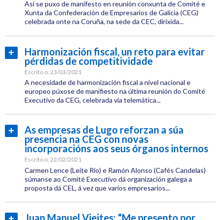
CEG
Así se puxo de manifesto en reunión conxunta de Comité e
Xunta da Confederación de Empresarios de Galicia (CEG)
celebrada onte na Coruña, na sede da CEC, dirixida...
Categoría:
CEL
Harmonización fiscal, un reto para evitar
Ler
Institucional
pérdidas de competitividade
máis...
Etiquetas:
Escrito o:
23/03/2021
CEG
A necesidade de harmonización fiscal a nivel nacional e
europeo púxose de manifiesto na última reunión do Comité
Executivo da CEG, celebrada vía telemática...
Categoría:
CEL
As empresas de Lugo reforzan a súa
Ler
Institucional
presencia na CEG con novas
máis...
Etiquetas:
incorporacións aos seus órganos internos
CEL
Escrito o:
22/02/2021
Carmen Lence (Leite Río) e Ramón Alonso (Cafés Candelas)
CEG
súmanse ao Comité Executivo dá organización galega a
proposta dá CEL, á vez que varios empresarios...
Categoría:
CEL
Juan Manuel Vieites: “Me presento por
Ler