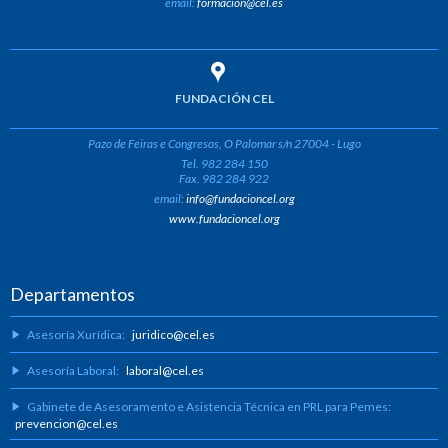
email:
formacion@cel.es
FUNDACIÓN CEL
Pazo de Feiras e Congresos, O Palomar s/n 27004 - Lugo
Tel. 982 284 150
Fax. 982 284 922
email:
info@fundacioncel.org
www.fundacioncel.org
Departamentos
Asesoría Xurídica:
juridico@cel.es
Asesoría Laboral:
laboral@cel.es
Gabinete de Asesoramento e Asistencia Técnica en PRL para Pemes:
prevencion@cel.es