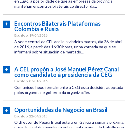
en Lugo, a posibilidade de que as empresas da provincia
CEG
manteñan encontros bilaterais co director da...
Categoría:
Comercio
Encontros Bilaterais Plataformas
Ler
Exterior
Colombia e Rusia
máis...
Etiquetas:
Escrito o:
19/04/2016
CEL
A sede central da CEL acolle o vindeiro martes, día 26 de abril
de 2016, a partir das 16:30 horas, unha xornada na que se
CEG
informará sobre situación de mercado...
Categoría:
Comercio
A CEL propón a José Manuel Pérez Canal
Ler
Exterior
como candidato á presidencia da CEG
máis...
Etiquetas:
Escrito o:
07/01/2016
CEG
Comunicou hoxe formalmente á CEG esta decisión, adoptada
polos órganos de goberno da organización.
Categoría:
CEL
Oportunidades de Negocio en Brasil
Ler
Institucional
máis...
Escrito o:
22/04/2015
Etiquetas:
O director de Pexga Brasil estará en Galicia a semana próxima,
CEL
durante a cal desenvolverá unha ampla axenda de traballo que