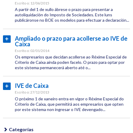
CEL
Escrito o:
12/06/2015
A partir del 1 de xullo ábrese o prazo para presentar a
Xornadas
autoliquidación do Imposto de Sociedades. Este luns
publicáronse no BOE os modelos para efectuar a declaración...
Categoría:
Fiscal
Ampliado o prazo para acollerse ao IVE de
Ler
Caixa
máis...
Escrito o:
02/01/2014
Os empresarios que decidan acollerse ao Réxime Especial de
Criterio de Caixa aínda poden facelo. O prazo para optar por
este sistema permanecerá aberto até o...
Categoría:
Fiscal
IVE de Caixa
Ler
máis...
Escrito o:
27/12/2013
O próximo 1 de xaneiro entra en vigor o Réxime Especial do
Criterio de Caixa, que permitirá aos empresarios que opten
por este sistema non ingresar o IVE devengado...
Categoría:
Fiscal
Categorías