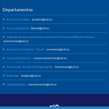
Departamentos
Asesoría Xurídica:
juridico@cel.es
Asesoría Laboral:
laboral@cel.es
Gabinete de Asesoramento e Asistencia Técnica en PRL para Pemes:
prevencion@cel.es
Asesoría Económico – Fiscal:
economia@cel.es
Comercio Exterior:
comercioexterior@cel.es
Formación - Escola de Empresarios:
formacion@cel.es
Emprego:
empleo@cel.es
Comunicación:
comunicacion@cel.es