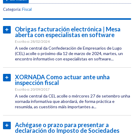
Etiquetas:
Categoría:
Fiscal
CEL
Xornadas
Obrigas facturación electrónica | Mesa
Ler
aberta con especialistas en software
máis...
Escrito o:
28/02/2024
A sede central da Confederación de Empresarios de Lugo
(CEL) acolle o próximo día 12 de marzo de 2024, martes, un
encontro informativo con especialistas en software...
Categoría:
Fiscal
XORNADA Como actuar ante unha
Ler
inspección fiscal
Etiquetas:
máis...
CEL
Escrito o:
20/09/2017
A sede central da CEL acolle o mércores 27 de setembro unha
Xornadas
xornada informativa que abordará, de forma práctica e
resumida, as cuestións máis importantes a...
TIC
Categoría:
Fiscal
Achégase o prazo para presentar a
Ler
declaración do Imposto de Sociedades
Etiquetas:
máis...