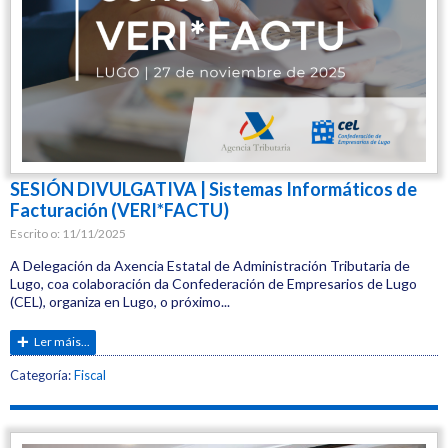
SESIÓN DIVULGATIVA | Sistemas Informáticos de
Facturación (VERI*FACTU)
Escrito o:
11/11/2025
A Delegación da Axencia Estatal de Administración Tributaria de
Lugo, coa colaboración da Confederación de Empresarios de Lugo
(CEL), organiza en Lugo, o próximo...
Ler máis...
Etiquetas:
Categoría:
Fiscal
CEL
Xornadas