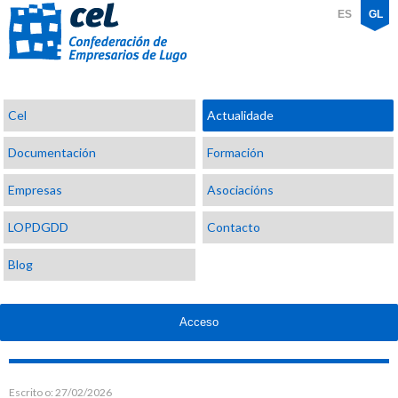
ES
GL
Confederación
Cel
Actualidade
de
Empresarios
Documentación
Formación
de
Lugo
Empresas
Asociacións
LOPDGDD
Contacto
Blog
Acceso
Escrito o:
27/02/2026