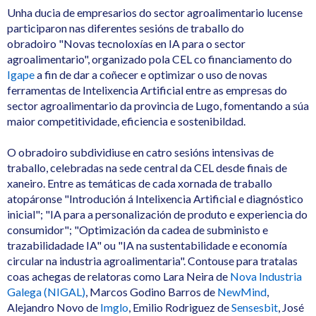
Unha ducia de empresarios do sector agroalimentario lucense
participaron nas diferentes sesións de traballo do
obradoiro "Novas tecnoloxías en IA para o sector
agroalimentario", organizado pola CEL co financiamento do
Igape
a fin de dar a coñecer e optimizar o uso de novas
ferramentas de Intelixencia Artificial entre as empresas do
sector agroalimentario da provincia de Lugo, fomentando a súa
maior competitividade, eficiencia e sostenibildad.
O obradoiro subdividiuse en catro sesións intensivas de
traballo, celebradas na sede central da CEL desde finais de
xaneiro. Entre as temáticas de cada xornada de traballo
atopáronse "Introdución á Intelixencia Artificial e diagnóstico
inicial"; "IA para a personalización de produto e experiencia do
consumidor"; "Optimización da cadea de subministo e
trazabilidadade IA" ou "IA na sustentabilidade e economía
circular na industria agroalimentaria". Contouse para tratalas
coas achegas de relatoras como Lara Neira de
Nova Industria
Galega (NIGAL)
, Marcos Godino Barros de
NewMind
,
Alejandro Novo de
Imglo
, Emilio Rodriguez de
Sensesbit
, José