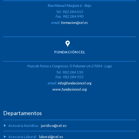
Rúa Manuel Murguía 6 - Bajo
Tel. 982 284 015
Fax. 982 284 990
email:
formacion@cel.es
FUNDACIÓN CEL
Pazo de Feiras e Congresos, O Palomar s/n 27004 - Lugo
Tel. 982 284 150
Fax. 982 284 922
email:
info@fundacioncel.org
www.fundacioncel.org
Departamentos
Asesoría Xurídica:
juridico@cel.es
Asesoría Laboral:
laboral@cel.es