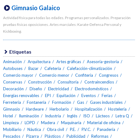
Gimnasio Galaico
Actividad física para todas las edades. Programas personalizados. Preparación
pruebas físicas oposiciones. Artes marciales: Karate-Defensa Personal y
Kickboxing.
Etiquetas
Animación
Arquitectura
Artes gráficas
Asesoría-gestoría
Autobuses
Bazar
Cafetería
Calefacción-climatización
Comercio mayor
Comercio menor
Confitería
Congresos
Conservas
Construcción
Consultoría
Contraincendios
Decoración
Diseño
Electricidad
Electrodomésticos
Energías renovables
EPI
Equitación
Eventos
Ferias
Ferretería
Fontanería
Formación
Gas
Gases industriales
Gimnasio
Hardware
Herbolario
Hospitalización
Hostelería
Hotel
Iluminación
Industria
Inglés
ISO
Lácteos
Letra Q
Limpieza
LOPD
Madera
Maquinaria
Material de oficina
Mobiliario
Náutica
Obra civil
P.E.
P.V.C.
Panadería
Pescados
Pizarra
Plásticos
Publicidad
Reformas