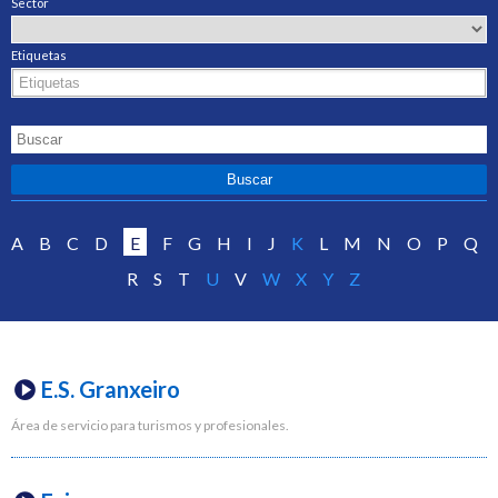
Sector
Etiquetas
A
B
C
D
E
F
G
H
I
J
K
L
M
N
O
P
Q
R
S
T
U
V
W
X
Y
Z
E.S. Granxeiro
Área de servicio para turismos y profesionales.