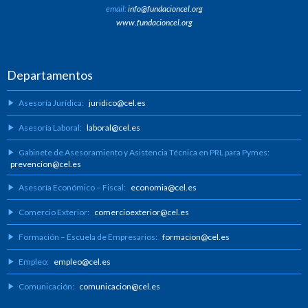
email:
info@fundacioncel.org
www.fundacioncel.org
Departamentos
Asesoría Jurídica:
juridico@cel.es
Asesoría Laboral:
laboral@cel.es
Gabinete de Asesoramiento y Asistencia Técnica en PRL para Pymes:
prevencion@cel.es
Asesoría Económico – Fiscal:
economia@cel.es
Comercio Exterior:
comercioexterior@cel.es
Formación – Escuela de Empresarios:
formacion@cel.es
Empleo:
empleo@cel.es
Comunicación:
comunicacion@cel.es