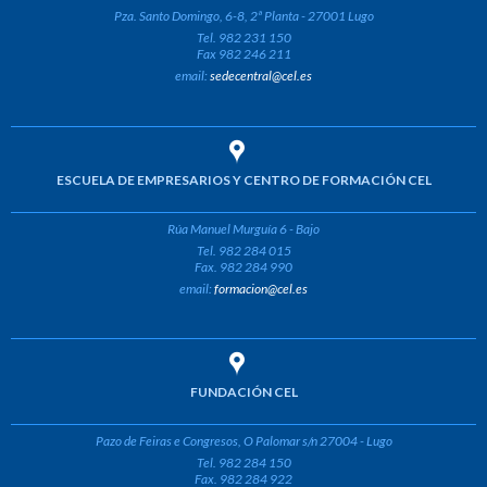
Pza. Santo Domingo, 6-8, 2ª Planta - 27001 Lugo
Tel. 982 231 150
Fax 982 246 211
email:
sedecentral@cel.es
ESCUELA DE EMPRESARIOS Y CENTRO DE FORMACIÓN CEL
Rúa Manuel Murguía 6 - Bajo
Tel. 982 284 015
Fax. 982 284 990
email:
formacion@cel.es
FUNDACIÓN CEL
Pazo de Feiras e Congresos, O Palomar s/n 27004 - Lugo
Tel. 982 284 150
Fax. 982 284 922