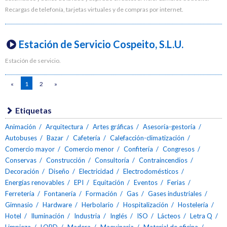
Recargas de telefonía, tarjetas virtuales y de compras por internet.
Estación de Servicio Cospeito, S.L.U.
Estación de servicio.
«
1
2
»
Etiquetas
Animación
Arquitectura
Artes gráficas
Asesoría-gestoría
Autobuses
Bazar
Cafetería
Calefacción-climatización
Comercio mayor
Comercio menor
Confitería
Congresos
Conservas
Construcción
Consultoría
Contraincendios
Decoración
Diseño
Electricidad
Electrodomésticos
Energías renovables
EPI
Equitación
Eventos
Ferias
Ferretería
Fontanería
Formación
Gas
Gases industriales
Gimnasio
Hardware
Herbolario
Hospitalización
Hostelería
Hotel
Iluminación
Industria
Inglés
ISO
Lácteos
Letra Q
Limpieza
LOPD
Madera
Maquinaria
Material de oficina