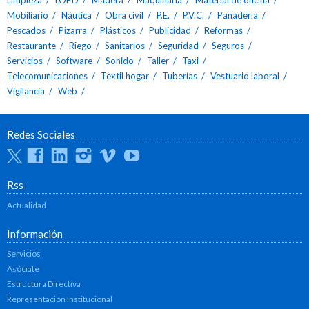
Mobiliario
Náutica
Obra civil
P.E.
P.V.C.
Panadería
Pescados
Pizarra
Plásticos
Publicidad
Reformas
Restaurante
Riego
Sanitarios
Seguridad
Seguros
Servicios
Software
Sonido
Taller
Taxi
Telecomunicaciones
Textil hogar
Tuberías
Vestuario laboral
Vigilancia
Web
Redes Sociales
Twitter
Facebook
Linkedin
Instagram
Vimeo
Youtube
Rss
Actualidad
Información
Servicios
Asóciate
Estructura Directiva
Representación Institucional