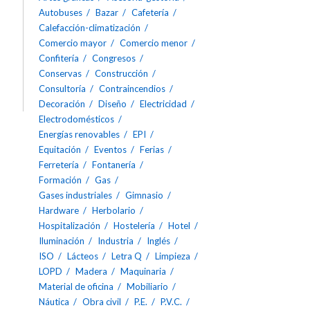
Autobuses
Bazar
Cafetería
Calefacción-climatización
Comercio mayor
Comercio menor
Confitería
Congresos
Conservas
Construcción
Consultoría
Contraincendios
Decoración
Diseño
Electricidad
Electrodomésticos
Energías renovables
EPI
Equitación
Eventos
Ferias
Ferretería
Fontanería
Formación
Gas
Gases industriales
Gimnasio
Hardware
Herbolario
Hospitalización
Hostelería
Hotel
Iluminación
Industria
Inglés
ISO
Lácteos
Letra Q
Limpieza
LOPD
Madera
Maquinaria
Material de oficina
Mobiliario
Náutica
Obra civil
P.E.
P.V.C.