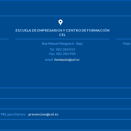
ESCUELA DE EMPRESARIOS Y CENTRO DE FORMACIÓN
CEL
Rúa Manuel Murguía 6 - Bajo
Pazo 
Tel. 982 284 015
Fax. 982 284 990
email:
formacion@cel.es
n PRL para Pymes:
prevencion@cel.es