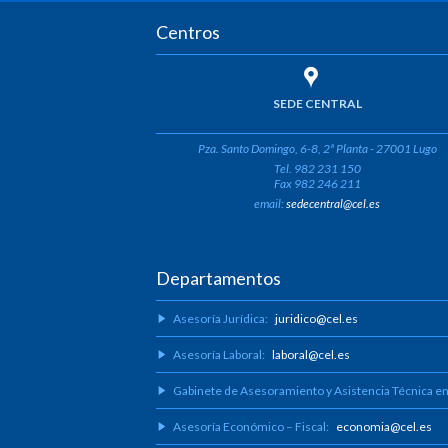
Centros
SEDE CENTRAL
Pza. Santo Domingo, 6-8, 2ª Planta - 27001 Lugo
Tel. 982 231 150
Fax 982 246 211
email:
sedecentral@cel.es
Departamentos
Asesoría Jurídica:
juridico@cel.es
Asesoría Laboral:
laboral@cel.es
Gabinete de Asesoramiento y Asistencia Técnica e
Asesoría Económico – Fiscal:
economia@cel.es