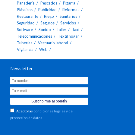
Panadería
Pescados
Pizarra
Plásticos
Publicidad
Reformas
Restaurante
Riego
Sanitarios
Seguridad
Seguros
Servicios
Software
Sonido
Taller
Taxi
Telecomunicaciones
Textil hogar
Tuberías
Vestuario laboral
Vigilancia
Web
Newsletter
Acepto las
condiciones legales y de
protección de datos