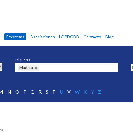
n
Empresas
Asociaciones
LOPDGDD
Contacto
Blog
Etiquetas
Madera
M
N
O
P
Q
R
S
T
U
V
W
X
Y
Z
ior