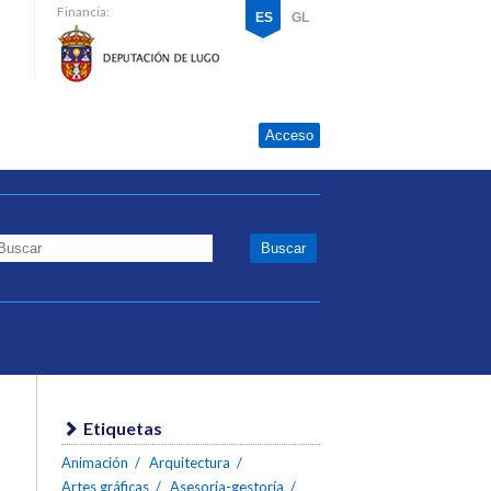
Financia:
ES
GL
Acceso
Etiquetas
Animación
Arquitectura
Artes gráficas
Asesoría-gestoría