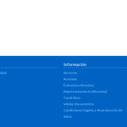
Información
lidad
Servicios
Asóciate
Estructura Directiva
Representación Institucional
Canal ético
Validar documentos
Condiciones legales y de protección de
datos