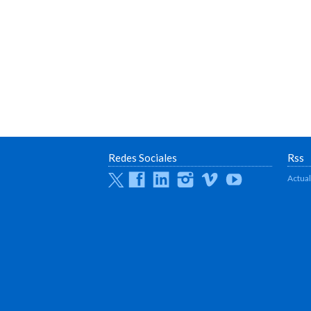
Redes Sociales
Rss
Twitter
Facebook
Linkedin
Instagram
Vimeo
Youtube
Actua