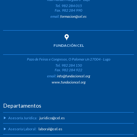
Tel. 982 284 015
Fax. 982 284 990
email:
formacion@cel.es
FUNDACIÓN CEL
Pazo de Feiras e Congresos, O Palomar s/n 27004 - Lugo
Tel. 982 284 150
Fax. 982 284 922
email:
info@fundacioncel.org
www.fundacioncel.org
Departamentos
Asesoría Jurídica:
juridico@cel.es
Asesoría Laboral:
laboral@cel.es