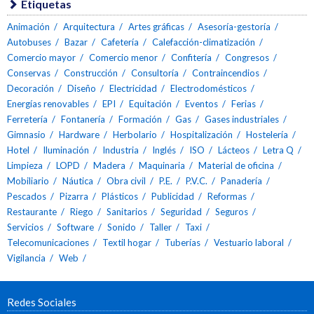
Etiquetas
Animación
Arquitectura
Artes gráficas
Asesoría-gestoría
Autobuses
Bazar
Cafetería
Calefacción-climatización
Comercio mayor
Comercio menor
Confitería
Congresos
Conservas
Construcción
Consultoría
Contraincendios
Decoración
Diseño
Electricidad
Electrodomésticos
Energías renovables
EPI
Equitación
Eventos
Ferias
Ferretería
Fontanería
Formación
Gas
Gases industriales
Gimnasio
Hardware
Herbolario
Hospitalización
Hostelería
Hotel
Iluminación
Industria
Inglés
ISO
Lácteos
Letra Q
Limpieza
LOPD
Madera
Maquinaria
Material de oficina
Mobiliario
Náutica
Obra civil
P.E.
P.V.C.
Panadería
Pescados
Pizarra
Plásticos
Publicidad
Reformas
Restaurante
Riego
Sanitarios
Seguridad
Seguros
Servicios
Software
Sonido
Taller
Taxi
Telecomunicaciones
Textil hogar
Tuberías
Vestuario laboral
Vigilancia
Web
Redes Sociales