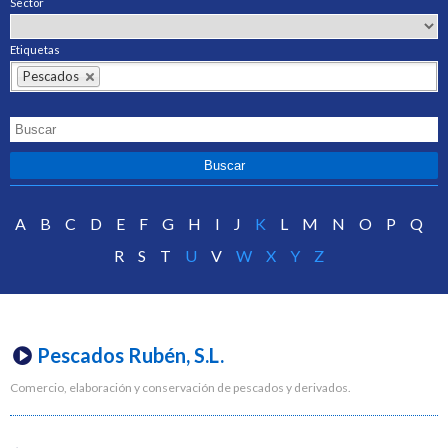
Sector
Etiquetas
Pescados
A
B
C
D
E
F
G
H
I
J
K
L
M
N
O
P
Q
R
S
T
U
V
W
X
Y
Z
Pescados Rubén, S.L.
Comercio, elaboración y conservación de pescados y derivados.