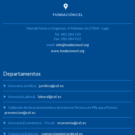
FUNDACIÓN CEL
Pazo de Feiras e Congresos, O Palomar s/n 27004 - Lugo
Tel. 982 284 150
Fax. 982 284 922
email:
info@fundacioncel.org
www.fundacioncel.org
Departamentos
Asesoría Jurídica:
juridico@cel.es
Asesoría Laboral:
laboral@cel.es
Gabinete de Asesoramiento y Asistencia Técnica en PRL para Pymes:
prevencion@cel.es
Asesoría Económico – Fiscal:
economia@cel.es
Comercio Exterior:
comercioexterior@cel.es