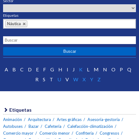
Sector
Etiquetas
Náutica
A
B
C
D
E
F
G
H
I
J
K
L
M
N
O
P
Q
R
S
T
U
V
W
X
Y
Z
Etiquetas
Animación
Arquitectura
Artes gráficas
Asesoría-gestoría
Autobuses
Bazar
Cafetería
Calefacción-climatización
Comercio mayor
Comercio menor
Confitería
Congresos