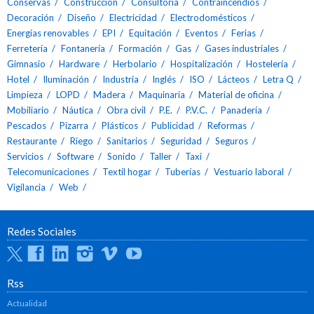
Conservas
Construcción
Consultoría
Contraincendios
Decoración
Diseño
Electricidad
Electrodomésticos
Energías renovables
EPI
Equitación
Eventos
Ferias
Ferretería
Fontanería
Formación
Gas
Gases industriales
Gimnasio
Hardware
Herbolario
Hospitalización
Hostelería
Hotel
Iluminación
Industria
Inglés
ISO
Lácteos
Letra Q
Limpieza
LOPD
Madera
Maquinaria
Material de oficina
Mobiliario
Náutica
Obra civil
P.E.
P.V.C.
Panadería
Pescados
Pizarra
Plásticos
Publicidad
Reformas
Restaurante
Riego
Sanitarios
Seguridad
Seguros
Servicios
Software
Sonido
Taller
Taxi
Telecomunicaciones
Textil hogar
Tuberías
Vestuario laboral
Vigilancia
Web
Redes Sociales
Twitter
Facebook
Linkedin
Instagram
Vimeo
Youtube
Rss
Actualidad