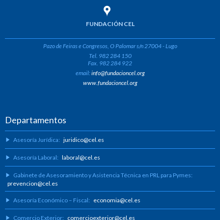
FUNDACIÓN CEL
Pazo de Feiras e Congresos, O Palomar s/n 27004 - Lugo
Tel. 982 284 150
Fax. 982 284 922
email:
info@fundacioncel.org
www.fundacioncel.org
Departamentos
Asesoría Jurídica:
juridico@cel.es
Asesoría Laboral:
laboral@cel.es
Gabinete de Asesoramiento y Asistencia Técnica en PRL para Pymes:
prevencion@cel.es
Asesoría Económico – Fiscal:
economia@cel.es
Comercio Exterior:
comercioexterior@cel.es