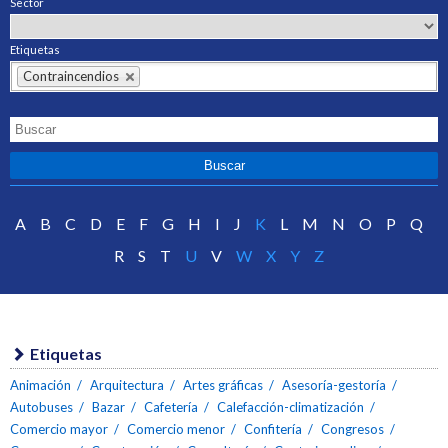
Sector
Etiquetas
Contraincendios
A
B
C
D
E
F
G
H
I
J
K
L
M
N
O
P
Q
R
S
T
U
V
W
X
Y
Z
Etiquetas
Animación
Arquitectura
Artes gráficas
Asesoría-gestoría
Autobuses
Bazar
Cafetería
Calefacción-climatización
Comercio mayor
Comercio menor
Confitería
Congresos