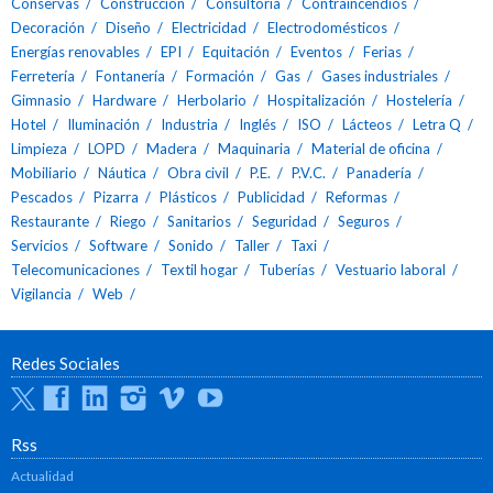
Conservas
Construcción
Consultoría
Contraincendios
Decoración
Diseño
Electricidad
Electrodomésticos
Energías renovables
EPI
Equitación
Eventos
Ferias
Ferretería
Fontanería
Formación
Gas
Gases industriales
Gimnasio
Hardware
Herbolario
Hospitalización
Hostelería
Hotel
Iluminación
Industria
Inglés
ISO
Lácteos
Letra Q
Limpieza
LOPD
Madera
Maquinaria
Material de oficina
Mobiliario
Náutica
Obra civil
P.E.
P.V.C.
Panadería
Pescados
Pizarra
Plásticos
Publicidad
Reformas
Restaurante
Riego
Sanitarios
Seguridad
Seguros
Servicios
Software
Sonido
Taller
Taxi
Telecomunicaciones
Textil hogar
Tuberías
Vestuario laboral
Vigilancia
Web
Redes Sociales
Twitter
Facebook
Linkedin
Instagram
Vimeo
Youtube
Rss
Actualidad