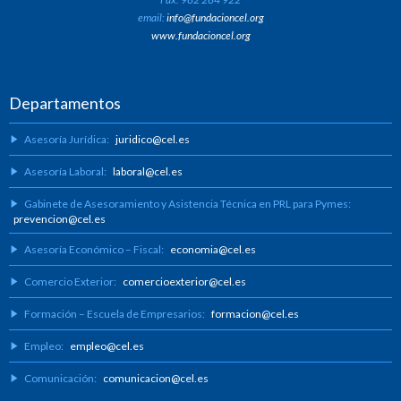
email:
info@fundacioncel.org
www.fundacioncel.org
Departamentos
Asesoría Jurídica:
juridico@cel.es
Asesoría Laboral:
laboral@cel.es
Gabinete de Asesoramiento y Asistencia Técnica en PRL para Pymes:
prevencion@cel.es
Asesoría Económico – Fiscal:
economia@cel.es
Comercio Exterior:
comercioexterior@cel.es
Formación – Escuela de Empresarios:
formacion@cel.es
Empleo:
empleo@cel.es
Comunicación:
comunicacion@cel.es