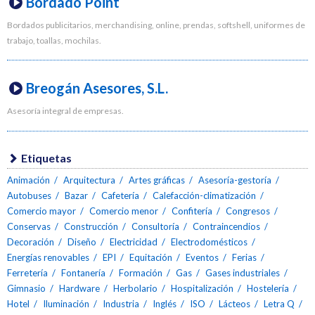
Bordado Point
Bordados publicitarios, merchandising, online, prendas, softshell, uniformes de
trabajo, toallas, mochilas.
Breogán Asesores, S.L.
Asesoría integral de empresas.
Etiquetas
Animación
Arquitectura
Artes gráficas
Asesoría-gestoría
Autobuses
Bazar
Cafetería
Calefacción-climatización
Comercio mayor
Comercio menor
Confitería
Congresos
Conservas
Construcción
Consultoría
Contraincendios
Decoración
Diseño
Electricidad
Electrodomésticos
Energías renovables
EPI
Equitación
Eventos
Ferias
Ferretería
Fontanería
Formación
Gas
Gases industriales
Gimnasio
Hardware
Herbolario
Hospitalización
Hostelería
Hotel
Iluminación
Industria
Inglés
ISO
Lácteos
Letra Q