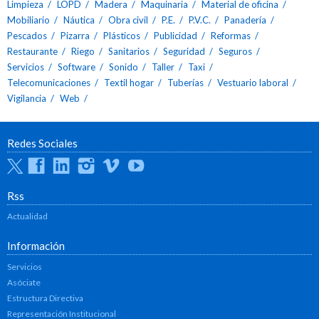
Limpieza
LOPD
Madera
Maquinaria
Material de oficina
Mobiliario
Náutica
Obra civil
P.E.
P.V.C.
Panadería
Pescados
Pizarra
Plásticos
Publicidad
Reformas
Restaurante
Riego
Sanitarios
Seguridad
Seguros
Servicios
Software
Sonido
Taller
Taxi
Telecomunicaciones
Textil hogar
Tuberías
Vestuario laboral
Vigilancia
Web
Redes Sociales
Twitter
Facebook
Linkedin
Instagram
Vimeo
Youtube
Rss
Actualidad
Información
Servicios
Asóciate
Estructura Directiva
Representación Institucional