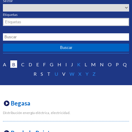
Sector
Etiquetas
A
B
C
D
E
F
G
H
I
J
K
L
M
N
O
P
Q
R
S
T
U
V
W
X
Y
Z
Begasa
Distribución energía eléctrica, electricidad.