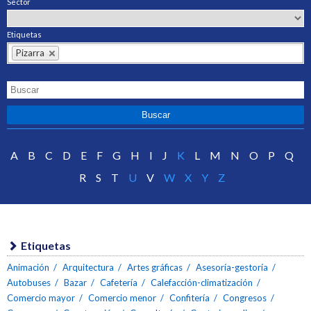
Sector
Etiquetas
Pizarra
A
B
C
D
E
F
G
H
I
J
K
L
M
N
O
P
Q
R
S
T
U
V
W
X
Y
Z
Etiquetas
Animación
Arquitectura
Artes gráficas
Asesoría-gestoría
Autobuses
Bazar
Cafetería
Calefacción-climatización
Comercio mayor
Comercio menor
Confitería
Congresos