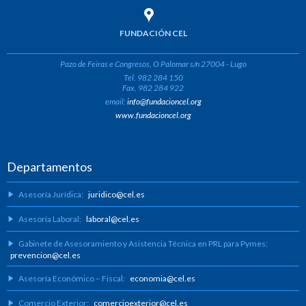
FUNDACIÓN CEL
Pazo de Feiras e Congresos, O Palomar s/n 27004 - Lugo
Tel. 982 284 150
Fax. 982 284 922
email:
info@fundacioncel.org
www.fundacioncel.org
Departamentos
Asesoría Jurídica:
juridico@cel.es
Asesoría Laboral:
laboral@cel.es
Gabinete de Asesoramiento y Asistencia Técnica en PRL para Pymes:
prevencion@cel.es
Asesoría Económico – Fiscal:
economia@cel.es
Comercio Exterior:
comercioexterior@cel.es