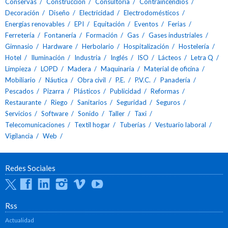
Conservas
Construcción
Consultoría
Contraincendios
Decoración
Diseño
Electricidad
Electrodomésticos
Energías renovables
EPI
Equitación
Eventos
Ferias
Ferretería
Fontanería
Formación
Gas
Gases industriales
Gimnasio
Hardware
Herbolario
Hospitalización
Hostelería
Hotel
Iluminación
Industria
Inglés
ISO
Lácteos
Letra Q
Limpieza
LOPD
Madera
Maquinaria
Material de oficina
Mobiliario
Náutica
Obra civil
P.E.
P.V.C.
Panadería
Pescados
Pizarra
Plásticos
Publicidad
Reformas
Restaurante
Riego
Sanitarios
Seguridad
Seguros
Servicios
Software
Sonido
Taller
Taxi
Telecomunicaciones
Textil hogar
Tuberías
Vestuario laboral
Vigilancia
Web
Redes Sociales
Twitter
Facebook
Linkedin
Instagram
Vimeo
Youtube
Rss
Actualidad