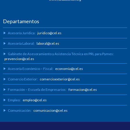
Departamentos
Asesoría Jurídica:
juridico@cel.es
Asesoría Laboral:
laboral@cel.es
Gabinete de Asesoramiento y Asistencia Técnica en PRL para Pymes:
prevencion@cel.es
Asesoría Económico – Fiscal:
economia@cel.es
Comercio Exterior:
comercioexterior@cel.es
Formación – Escuela de Empresarios:
formacion@cel.es
Empleo:
empleo@cel.es
Comunicación:
comunicacion@cel.es