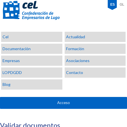
ES
GL
Confederación
Cel
Actualidad
de
Empresarios
Documentación
Formación
de
Lugo
Empresas
Asociaciones
LOPDGDD
Contacto
Blog
Acceso
Validar documentos