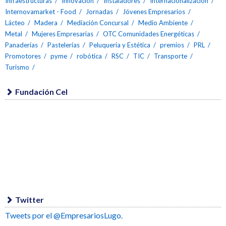
Infraestructuras
Innovación
Instaladores
Internacionalización
Internovamarket - Food
Jornadas
Jóvenes Empresarios
Lácteo
Madera
Mediación Concursal
Medio Ambiente
Metal
Mujeres Empresarias
OTC Comunidades Energéticas
Panaderías
Pastelerías
Peluquería y Estética
premios
PRL
Promotores
pyme
robótica
RSC
TIC
Transporte
Turismo
Fundación Cel
Twitter
Tweets por el @EmpresariosLugo.