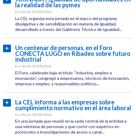
la realidad de las pymes
Etiquetas:
más...
CEL
Escrito el:
05/05/2026
La CEL organiza esta jornada en el marco del programa
Jornadas
divulgativa y de sensibilización en materia de igualdad,
desarrollado a través del Gabinete Técnico de Igualdad...
Igualdad
Categoría:
Igualdad
Un centenar de personas, en el Foro
Leer
CONECTA LUGO en Ribadeo sobre futuro
Etiquetas:
más...
industrial
CEL
Escrito el:
30/04/2026
Jornadas
El Foro, celebrado bajo el título “Industria, empleo e
innovación”, congregó a empresarios, técnicos de innovación,
empresa y empleo, y responsables políticos...
Igualdad
Categoría:
Empresas
La CEL informa a las empresas sobre
Leer
cumplimiento normativo en el área laboral
Etiquetas:
más...
CEL
Escrito el:
28/04/2026
En una jornada que reunió en la sede central de la entidad a
Jornadas
una veintena de personas y que contó con expertos en
protocolos e investigaciones de acoso o canal...