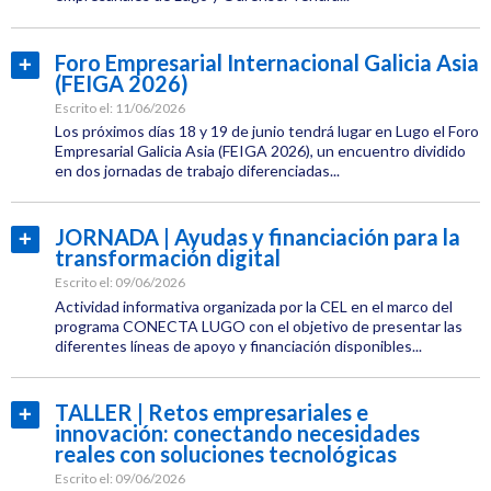
Jornadas
Categoría:
Economía
Foro Empresarial Internacional Galicia Asia
Leer
(FEIGA 2026)
Etiquetas:
más...
CEL
Escrito el:
11/06/2026
Los próximos días 18 y 19 de junio tendrá lugar en Lugo el Foro
Jornadas
Empresarial Galicia Asia (FEIGA 2026), un encuentro dividido
en dos jornadas de trabajo diferenciadas...
Categoría:
Comercio
JORNADA | Ayudas y financiación para la
Leer
Exterior
transformación digital
más...
Etiquetas:
Escrito el:
09/06/2026
CEL
Actividad informativa organizada por la CEL en el marco del
programa CONECTA LUGO con el objetivo de presentar las
Jornadas
diferentes líneas de apoyo y financiación disponibles...
Categoría:
Internacionalización
Empresas
TALLER | Retos empresariales e
Leer
innovación: conectando necesidades
Etiquetas:
más...
reales con soluciones tecnológicas
CEL
Escrito el:
09/06/2026