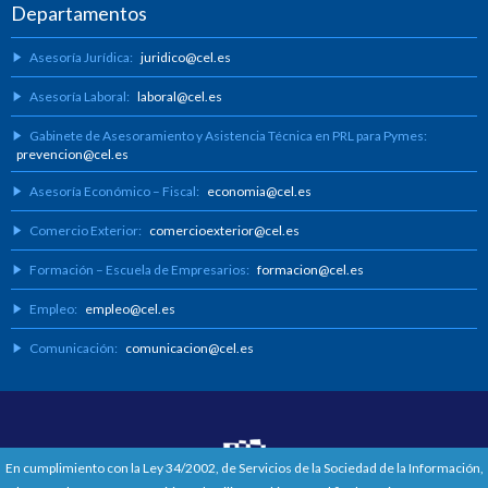
Departamentos
Asesoría Jurídica:
juridico@cel.es
Asesoría Laboral:
laboral@cel.es
Gabinete de Asesoramiento y Asistencia Técnica en PRL para Pymes:
prevencion@cel.es
Asesoría Económico – Fiscal:
economia@cel.es
Comercio Exterior:
comercioexterior@cel.es
Formación – Escuela de Empresarios:
formacion@cel.es
Empleo:
empleo@cel.es
Comunicación:
comunicacion@cel.es
En cumplimiento con la Ley 34/2002, de Servicios de la Sociedad de la Información,