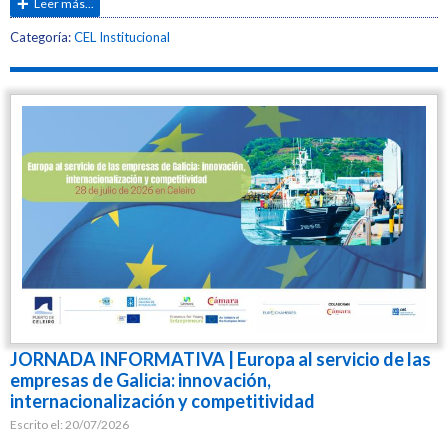
Leer más...
Etiquetas:
Categoría:
CEL Institucional
Jornadas
JORNADA INFORMATIVA | Europa al servicio de las
empresas de Galicia: innovación,
internacionalización y competitividad
Escrito el:
20/07/2026