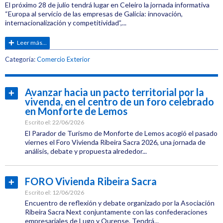
El próximo 28 de julio tendrá lugar en Celeiro la jornada informativa
“Europa al servicio de las empresas de Galicia: innovación,
internacionalización y competitividad”,...
Leer más...
Etiquetas:
Categoría:
Comercio Exterior
CEL
Jornadas
Avanzar hacia un pacto territorial por la
Leer
vivenda, en el centro de un foro celebrado
más...
en Monforte de Lemos
Internacionalización
Escrito el:
22/06/2026
El Parador de Turismo de Monforte de Lemos acogió el pasado
viernes el Foro Vivienda Ribeira Sacra 2026, una jornada de
análisis, debate y propuesta alrededor...
Categoría:
CEL
FORO Vivienda Ribeira Sacra
Leer
Institucional
más...
Escrito el:
12/06/2026
Etiquetas:
Encuentro de reflexión y debate organizado por la Asociación
CEL
Ribeira Sacra Next conjuntamente con las confederaciones
empresariales de Lugo y Ourense. Tendrá...