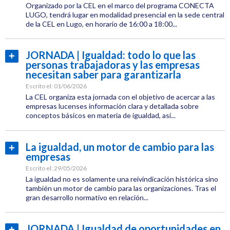
Jornadas
Organizado por la CEL en el marco del programa CONECTA
LUGO, tendrá lugar en modalidad presencial en la sede central
de la CEL en Lugo, en horario de 16:00 a 18:00...
Conecta
Lugo
Categoría:
Empresas
JORNADA | Igualdad: todo lo que las
Leer
personas trabajadoras y las empresas
Etiquetas:
más...
necesitan saber para garantizarla
CEL
Escrito el:
01/06/2026
Jornadas
La CEL organiza esta jornada con el objetivo de acercar a las
empresas lucenses información clara y detallada sobre
conceptos básicos en materia de igualdad, así...
Conecta
Lugo
Categoría:
Igualdad
La igualdad, un motor de cambio para las
Leer
empresas
Etiquetas:
más...
CEL
Escrito el:
29/05/2026
La igualdad no es solamente una reivindicación histórica sino
Jornadas
también un motor de cambio para las organizaciones. Tras el
gran desarrollo normativo en relación...
Igualdad
Categoría:
Igualdad
JORNADA | Igualdad de oportunidades en
Leer