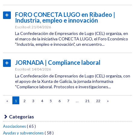
Conecta
Categoría:
Lugo
Laboral
FORO CONECTA LUGO en Ribadeo |
Leer
Industria, empleo e innovación
Etiquetas:
más...
CEL
Escrito el:
21/04/2026
La Confederación de Empresarios de Lugo (CEL) organiza, en
Jornadas
el marco de la iniciativa CONECTA LUGO, el Foro Económico
"Industria, empleo e innovación", un encuentro...
Categoría:
Empresas
JORNADA | Compliance laboral
Leer
Etiquetas:
más...
Escrito el:
14/04/2026
CEL
La Confederación de Empresarios de Lugo (CEL) organiza, con
el apoyo de la Xunta de Galicia, la jornada informativa
"Compliance laboral. Protocolos e investigaciones...
Jornadas
Categoría:
Conecta
«
1
2
3
4
5
6
7
...
21
22
»
Laboral
Lugo
Etiquetas:
CEL
Categorías
Asociaciones
( 65 )
Jornadas
Ayudas y subvenciones
( 58 )