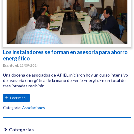
Los instaladores se forman en asesoría para ahorro
energético
Escrito el:
12/09/2014
Una docena de asociados de APIEL iniciaron hoy un curso intensivo
de asesoría energética de la mano de Fenie Energía. En un total de
tres jornadas recibirán...
Leer más...
Etiquetas:
Categoría:
Asociaciones
Instaladores
Categorías