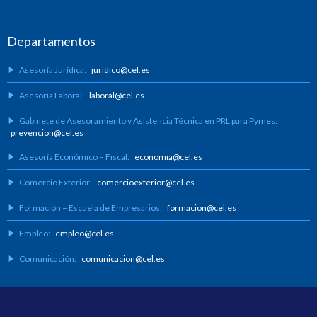
Departamentos
Asesoría Jurídica:
juridico@cel.es
Asesoría Laboral:
laboral@cel.es
Gabinete de Asesoramiento y Asistencia Técnica en PRL para Pymes:
prevencion@cel.es
Asesoría Económico – Fiscal:
economia@cel.es
Comercio Exterior:
comercioexterior@cel.es
Formación – Escuela de Empresarios:
formacion@cel.es
Empleo:
empleo@cel.es
Comunicación:
comunicacion@cel.es