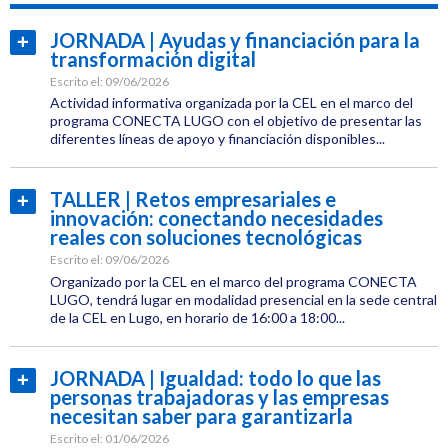
Jornadas
JORNADA | Ayudas y financiación para la
Leer
transformación digital
más...
Internacionalización
Escrito el:
09/06/2026
Actividad informativa organizada por la CEL en el marco del
programa CONECTA LUGO con el objetivo de presentar las
diferentes líneas de apoyo y financiación disponibles...
Categoría:
Empresas
TALLER | Retos empresariales e
Leer
innovación: conectando necesidades
Etiquetas:
más...
reales con soluciones tecnológicas
CEL
Escrito el:
09/06/2026
Jornadas
Organizado por la CEL en el marco del programa CONECTA
LUGO, tendrá lugar en modalidad presencial en la sede central
de la CEL en Lugo, en horario de 16:00 a 18:00...
Conecta
Lugo
Categoría:
Empresas
JORNADA | Igualdad: todo lo que las
Leer
personas trabajadoras y las empresas
Etiquetas:
más...
necesitan saber para garantizarla
CEL
Escrito el:
01/06/2026