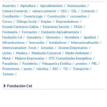
Acuerdos
Agricultura
Agroalimentario
Autoescuelas
Cámara Comercio
cámara comercio
CEG
CEL
Comercio
Conciliación
Conecta Lugo
Construcción
coronavirus
Cursos
Diálogo Social
Empleo
Emprendedores
Escuela Carniceros Galicia
Estaciones Servicio
FAGA
Fontanería
Formación
Fundación Agroalimentaria
Fundación Cel
Ganadería
Gimnasios
Hostelería
Igualdad
Infraestructuras
Innovación
Instaladores
Internacionalización
Internovamarket - Food
Jornadas
Jóvenes Empresarios
Lácteo
Madera
Mediación Concursal
Medio Ambiente
Metal
Mujeres Empresarias
OTC Comunidades Energéticas
Panaderías
Pastelerías
Peluquería y Estética
premios
PRL
Promotores
pyme
robótica
RSC
TIC
Transporte
Turismo
Fundación Cel