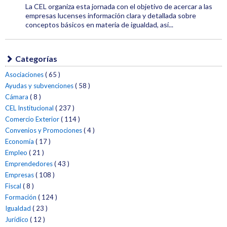
Jornadas
La CEL organiza esta jornada con el objetivo de acercar a las
empresas lucenses información clara y detallada sobre
conceptos básicos en materia de igualdad, así...
Conecta
Lugo
Categoría:
Igualdad
Categorías
Etiquetas:
CEL
Asociaciones
( 65 )
Ayudas y subvenciones
( 58 )
Jornadas
Cámara
( 8 )
CEL Institucional
( 237 )
Igualdad
Comercio Exterior
( 114 )
Convenios y Promociones
( 4 )
Economía
( 17 )
Empleo
( 21 )
Emprendedores
( 43 )
Empresas
( 108 )
Fiscal
( 8 )
Formación
( 124 )
Igualdad
( 23 )
Jurídico
( 12 )