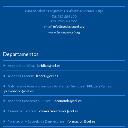
Pazo de Feiras e Congresos, O Palomar s/n 27004 - Lugo
Tel. 982 284 150
Fax. 982 284 922
email:
info@fundacioncel.org
www.fundacioncel.org
Departamentos
Asesoría Jurídica:
juridico@cel.es
Asesoría Laboral:
laboral@cel.es
Gabinete de Asesoramiento y Asistencia Técnica en PRL para Pymes:
prevencion@cel.es
Asesoría Económico – Fiscal:
economia@cel.es
Comercio Exterior:
comercioexterior@cel.es
Formación – Escuela de Empresarios:
formacion@cel.es