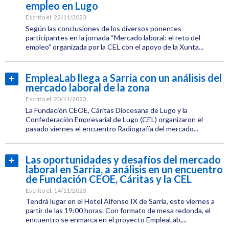
Etiquetas:
empleo en Lugo
CEL
Escrito el:
22/11/2023
Según las conclusiones de los diversos ponentes
Infraestructuras
participantes en la jornada “Mercado laboral: el reto del
empleo” organizada por la CEL con el apoyo de la Xunta...
Empleo
Categoría:
Empleo
EmpleaLab llega a Sarria con un análisis del
Leer
mercado laboral de la zona
Etiquetas:
más...
CEL
Escrito el:
20/11/2023
La Fundación CEOE, Cáritas Diocesana de Lugo y la
Jornadas
Confederación Empresarial de Lugo (CEL) organizaron el
pasado viernes el encuentro Radiografía del mercado...
Empleo
Categoría:
CEL
Las oportunidades y desafíos del mercado
Leer
Institucional
laboral en Sarria, a análisis en un encuentro
más...
Etiquetas:
de Fundación CEOE, Cáritas y la CEL
CEL
Escrito el:
14/11/2023
Tendrá lugar en el Hotel Alfonso IX de Sarria, este viernes a
Jornadas
partir de las 19:00 horas. Con formato de mesa redonda, el
encuentro se enmarca en el proyecto EmpleaLab,...