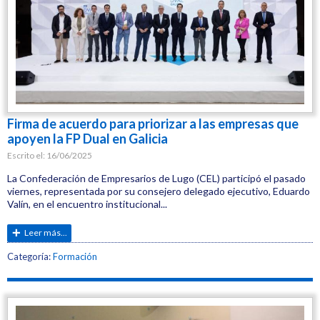
Firma de acuerdo para priorizar a las empresas que
apoyen la FP Dual en Galicia
Escrito el:
16/06/2025
La Confederación de Empresarios de Lugo (CEL) participó el pasado
viernes, representada por su consejero delegado ejecutivo, Eduardo
Valín, en el encuentro institucional...
Leer más...
Etiquetas:
Categoría:
Formación
CEL
Formación