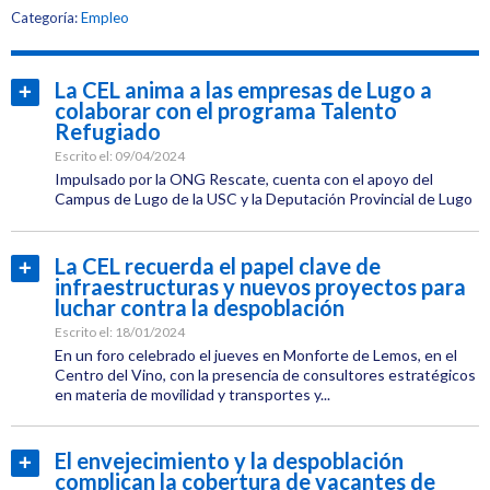
Etiquetas:
Categoría:
Empleo
CEL
Empleo
La CEL anima a las empresas de Lugo a
Leer
colaborar con el programa Talento
más...
Refugiado
Escrito el:
09/04/2024
Impulsado por la ONG Rescate, cuenta con el apoyo del
Campus de Lugo de la USC y la Deputación Provincial de Lugo
Categoría:
CEL
La CEL recuerda el papel clave de
Leer
Institucional
infraestructuras y nuevos proyectos para
más...
Etiquetas:
luchar contra la despoblación
CEL
Escrito el:
18/01/2024
En un foro celebrado el jueves en Monforte de Lemos, en el
Empleo
Centro del Vino, con la presencia de consultores estratégicos
en materia de movilidad y transportes y...
Categoría:
CEL
El envejecimiento y la despoblación
Leer
Institucional
complican la cobertura de vacantes de
más...