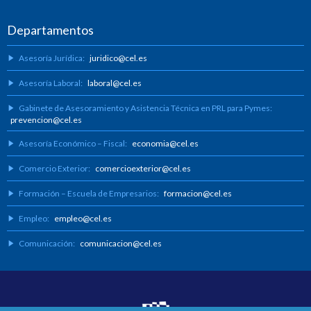
Departamentos
Asesoría Jurídica:
juridico@cel.es
Asesoría Laboral:
laboral@cel.es
Gabinete de Asesoramiento y Asistencia Técnica en PRL para Pymes:
prevencion@cel.es
Asesoría Económico – Fiscal:
economia@cel.es
Comercio Exterior:
comercioexterior@cel.es
Formación – Escuela de Empresarios:
formacion@cel.es
Empleo:
empleo@cel.es
Comunicación:
comunicacion@cel.es