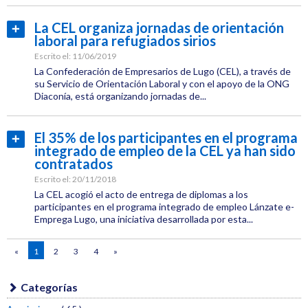
Categoría:
CEL
La CEL organiza jornadas de orientación
Leer
Institucional
laboral para refugiados sirios
más...
Etiquetas:
Escrito el:
11/06/2019
CEL
La Confederación de Empresarios de Lugo (CEL), a través de
su Servicio de Orientación Laboral y con el apoyo de la ONG
Empleo
Diaconía, está organizando jornadas de...
Categoría:
Empleo
El 35% de los participantes en el programa
Leer
integrado de empleo de la CEL ya han sido
Etiquetas:
más...
contratados
CEL
Escrito el:
20/11/2018
Empleo
La CEL acogió el acto de entrega de diplomas a los
participantes en el programa integrado de empleo Lánzate e-
Emprega Lugo, una iniciativa desarrollada por esta...
Categoría:
«
1
2
3
4
»
Empleo
Etiquetas:
CEL
Categorías