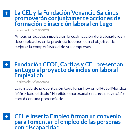
Empleo
Categoría:
Empleo
La CEL y la Fundación Venancio Salcines
Leer
promoverán conjuntamente acciones de
Etiquetas:
más...
formación e inserción laboral en Lugo
CEL
Escrito el:
02/10/2023
Jornadas
Ambas entidades impulsarán la cualificación de trabajadores y
desempleados en la provincia lucense con el objetivo de
mejorar la competitividad de sus empresas....
Empleo
Categoría:
CEL
Fundación CEOE, Cáritas y CEL presentan
Leer
Institucional
en Lugo el proyecto de inclusión laboral
más...
Etiquetas:
EmpleaLab
CEL
Escrito el:
29/06/2023
La jornada de presentación tuvo lugar hoy en el Hotel Méndez
Acuerdos
Núñez bajo el título “El tejido empresarial en Lugo provincia” y
contó con una ponencia de...
Formación
Categoría:
CEL
CEL e Inserta Empleo firman un convenio
Leer
Empleo
Institucional
para fomentar el empleo de las personas
más...
Etiquetas:
con discapacidad