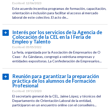
CEL
Escrito el:
12/06/2023
Este acuerdo incentiva programas de formación, capacitación,
Jornadas
orientación e inclusión para facilitar el acceso al mercado
laboral de este colectivo. El acto de...
Empleo
Categoría:
CEL
Interés por los servicios de la Agencia de
Leer
Institucional
Colocación de la CEL en la I Feria de
más...
Etiquetas:
Empleo y Talento
CEL
Escrito el:
05/05/2022
La feria, organizada por la Asociación de Empresarios de O
Empleo
Ceao - As Gándaras, congregó a veintiuna empresas y
entidades expositoras. La Confederación de Empresarios...
Categoría:
Empleo
Reunión para garantizar la preparación
Leer
práctica de los alumnos de Formación
Etiquetas:
más...
Profesional
CEL
Escrito el:
19/11/2020
Empleo
El secretario general de la CEL, Jaime López, y técnicos del
Departamento de Orientación Laboral de la entidad,
participaron en un encuentro online con el conselleiro...