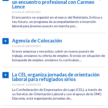
un encuentro profesional con Carmen
Etiquetas:
más...
Lence
CEL
Escrito el:
28/04/2022
Empleo
El encuentro se organizó en el marco del Reiníciate, Enfoca o
teu futuro, un programa de acompañamiento e inserción
laboral para jóvenes puesto en marcha por...
Categoría:
Empleo
Agencia de Colocación
Leer
Etiquetas:
más...
Escrito el:
04/10/2021
CEL
Si eres empresa y necesitas cubrir un nuevo puesto de
trabajo, envíanos tu oferta de empleo. Si estás en situación de
búsqueda de empleo, envíanos tu currículum....
Jornadas
Categoría:
Empleo
La CEL organiza jornadas de orientación
Leer
laboral para refugiados sirios
más...
Escrito el:
11/06/2019
La Confederación de Empresarios de Lugo (CEL), a través de
su Servicio de Orientación Laboral y con el apoyo de la ONG
Diaconía, está organizando jornadas de...
Categoría: