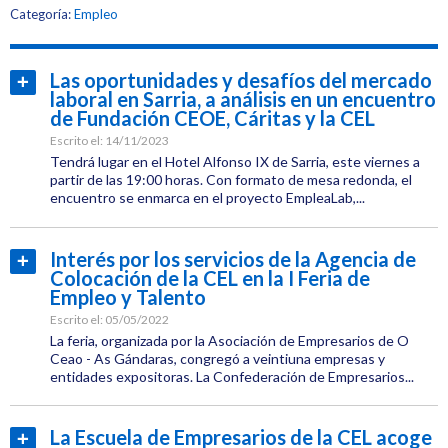
Etiquetas:
Categoría:
Empleo
CEL
Jornadas
Las oportunidades y desafíos del mercado
Leer
laboral en Sarria, a análisis en un encuentro
más...
de Fundación CEOE, Cáritas y la CEL
Empleo
Escrito el:
14/11/2023
Tendrá lugar en el Hotel Alfonso IX de Sarria, este viernes a
partir de las 19:00 horas. Con formato de mesa redonda, el
encuentro se enmarca en el proyecto EmpleaLab,...
Categoría:
Empleo
Interés por los servicios de la Agencia de
Leer
Colocación de la CEL en la I Feria de
Etiquetas:
más...
Empleo y Talento
CEL
Escrito el:
05/05/2022
Jornadas
La feria, organizada por la Asociación de Empresarios de O
Ceao - As Gándaras, congregó a veintiuna empresas y
entidades expositoras. La Confederación de Empresarios...
Empleo
Categoría:
Empleo
La Escuela de Empresarios de la CEL acoge
Leer