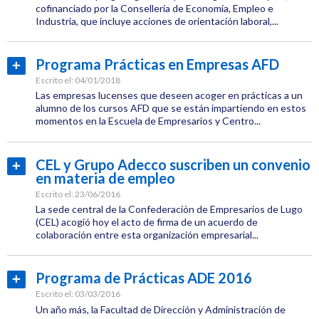
Formación
cofinanciado por la Consellería de Economía, Empleo e
Industria, que incluye acciones de orientación laboral,...
Empleo
Categoría:
Empleo
Programa Prácticas en Empresas AFD
Leer
Etiquetas:
más...
Escrito el:
04/01/2018
CEL
Las empresas lucenses que deseen acoger en prácticas a un
alumno de los cursos AFD que se están impartiendo en estos
momentos en la Escuela de Empresarios y Centro...
Formación
Categoría:
Empleo
Empleo
CEL y Grupo Adecco suscriben un convenio
Leer
en materia de empleo
Etiquetas:
más...
CEL
Escrito el:
23/06/2016
La sede central de la Confederación de Empresarios de Lugo
(CEL) acogió hoy el acto de firma de un acuerdo de
colaboración entre esta organización empresarial...
Categoría:
Empleo
Programa de Prácticas ADE 2016
Leer
Etiquetas:
más...
Escrito el:
03/03/2016
CEL
Un año más, la Facultad de Dirección y Administración de