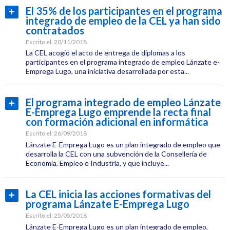
Empleo
El 35% de los participantes en el programa
Leer
integrado de empleo de la CEL ya han sido
Etiquetas:
más...
contratados
CEL
Escrito el:
20/11/2018
Empleo
La CEL acogió el acto de entrega de diplomas a los
participantes en el programa integrado de empleo Lánzate e-
Emprega Lugo, una iniciativa desarrollada por esta...
Categoría:
Empleo
El programa integrado de empleo Lánzate
Leer
E-Emprega Lugo emprende la recta final
Etiquetas:
más...
con formación adicional en informática
CEL
Escrito el:
26/09/2018
Formación
Lánzate E-Emprega Lugo es un plan integrado de empleo que
desarrolla la CEL con una subvención de la Consellería de
Economía, Empleo e Industria, y que incluye...
Empleo
Categoría:
Empleo
La CEL inicia las acciones formativas del
Leer
programa Lánzate E-Emprega Lugo
Etiquetas:
más...
CEL
Escrito el:
25/05/2018
Lánzate E-Emprega Lugo es un plan integrado de empleo,