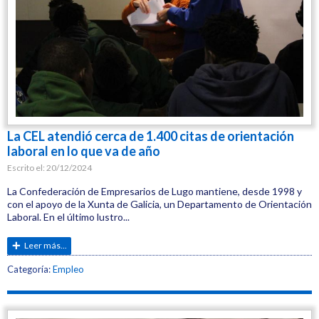
La CEL atendió cerca de 1.400 citas de orientación
laboral en lo que va de año
Escrito el:
20/12/2024
La Confederación de Empresarios de Lugo mantiene, desde 1998 y
con el apoyo de la Xunta de Galicia, un Departamento de Orientación
Laboral. En el último lustro...
Leer más...
Etiquetas:
Categoría:
Empleo
CEL
Empleo