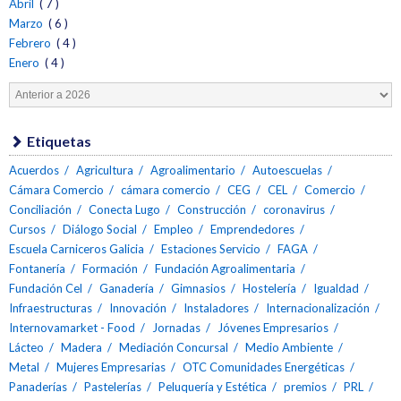
Abril
( 7 )
Marzo
( 6 )
Febrero
( 4 )
Enero
( 4 )
Etiquetas
Acuerdos
Agricultura
Agroalimentario
Autoescuelas
Cámara Comercio
cámara comercio
CEG
CEL
Comercio
Conciliación
Conecta Lugo
Construcción
coronavirus
Cursos
Diálogo Social
Empleo
Emprendedores
Escuela Carniceros Galicia
Estaciones Servicio
FAGA
Fontanería
Formación
Fundación Agroalimentaria
Fundación Cel
Ganadería
Gimnasios
Hostelería
Igualdad
Infraestructuras
Innovación
Instaladores
Internacionalización
Internovamarket - Food
Jornadas
Jóvenes Empresarios
Lácteo
Madera
Mediación Concursal
Medio Ambiente
Metal
Mujeres Empresarias
OTC Comunidades Energéticas
Panaderías
Pastelerías
Peluquería y Estética
premios
PRL