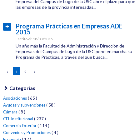
Empresa del Campus de Lugo de la USC abre el plazo para que
las empresas de la provincia interesadas...
Acuerdos
Categoría:
Formación
Empleo
Programa Prácticas en Empresas ADE
Leer
2015
Etiquetas:
más...
Empleo
CEL
Escrito el:
18/03/2015
Un año más la Facultad de Administración y Dirección de
Formación
Empresas del Campus de Lugo de la USC pone en marcha su
Programa de Prácticas, a través del que busca...
Empleo
Categoría:
«
1
2
»
Empleo
Etiquetas:
CEL
Categorías
Asociaciones
( 65 )
Formación
Ayudas y subvenciones
( 58 )
Cámara
( 8 )
Empleo
CEL Institucional
( 237 )
Comercio Exterior
( 114 )
Convenios y Promociones
( 4 )
Economía
( 17 )