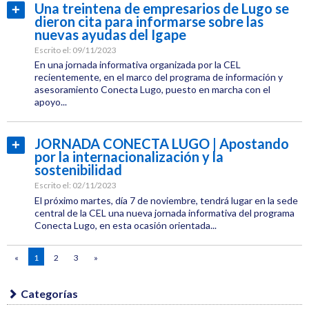
Empresas
Una treintena de empresarios de Lugo se
Leer
dieron cita para informarse sobre las
Etiquetas:
más...
nuevas ayudas del Igape
CEL
Escrito el:
09/11/2023
Jornadas
En una jornada informativa organizada por la CEL
recientemente, en el marco del programa de información y
asesoramiento Conecta Lugo, puesto en marcha con el
Innovación
apoyo...
Categoría:
Empresas
JORNADA CONECTA LUGO | Apostando
Leer
por la internacionalización y la
Etiquetas:
más...
sostenibilidad
CEL
Escrito el:
02/11/2023
Jornadas
El próximo martes, día 7 de noviembre, tendrá lugar en la sede
central de la CEL una nueva jornada informativa del programa
Conecta Lugo, en esta ocasión orientada...
Innovación
Categoría:
«
1
2
3
»
Empresas
Etiquetas:
CEL
Categorías