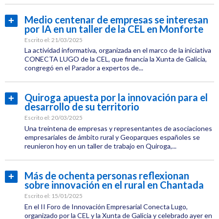
Categoría:
Empresas
Medio centenar de empresas se interesan
Leer
por IA en un taller de la CEL en Monforte
Etiquetas:
más...
CEL
Escrito el:
21/03/2025
La actividad informativa, organizada en el marco de la iniciativa
Medio
CONECTA LUGO de la CEL, que financia la Xunta de Galicia,
congregó en el Parador a expertos de...
Ambiente
Categoría:
Innovación
Empresas
Quiroga apuesta por la innovación para el
Leer
desarrollo de su territorio
Etiquetas:
más...
CEL
Escrito el:
20/03/2025
Una treintena de empresas y representantes de asociaciones
Jornadas
empresariales de ámbito rural y Geoparques españoles se
reunieron hoy en un taller de trabajo en Quiroga,...
Innovación
Categoría:
Empresas
Más de ochenta personas reflexionan
Leer
Conecta
sobre innovación en el rural en Chantada
Etiquetas:
más...
Lugo
CEL
Escrito el:
15/01/2025
En el II Foro de Innovación Empresarial Conecta Lugo,
Jornadas
organizado por la CEL y la Xunta de Galicia y celebrado ayer en