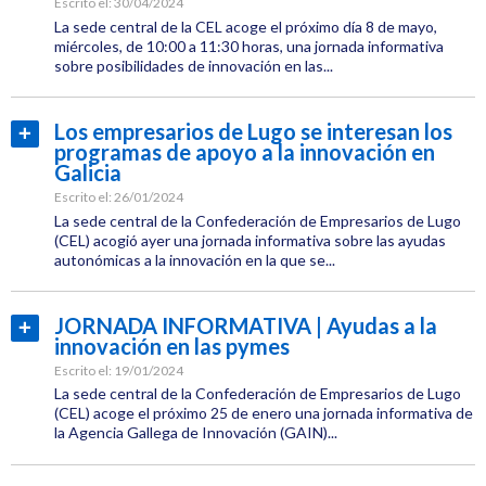
Escrito el:
30/04/2024
La sede central de la CEL acoge el próximo día 8 de mayo,
Jornadas
miércoles, de 10:00 a 11:30 horas, una jornada informativa
sobre posibilidades de innovación en las...
Innovación
Categoría:
Ayudas
Los empresarios de Lugo se interesan los
Leer
y
programas de apoyo a la innovación en
más...
subvenciones
Galicia
Etiquetas:
Escrito el:
26/01/2024
CEL
La sede central de la Confederación de Empresarios de Lugo
(CEL) acogió ayer una jornada informativa sobre las ayudas
Jornadas
autonómicas a la innovación en la que se...
Categoría:
Innovación
Empresas
JORNADA INFORMATIVA | Ayudas a la
Leer
innovación en las pymes
Etiquetas:
más...
CEL
Escrito el:
19/01/2024
La sede central de la Confederación de Empresarios de Lugo
Jornadas
(CEL) acoge el próximo 25 de enero una jornada informativa de
la Agencia Gallega de Innovación (GAIN)...
Innovación
Categoría: