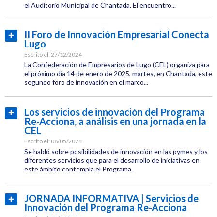
el Auditorio Municipal de Chantada. El encuentro...
Innovación
Categoría:
Empresas
II Foro de Innovación Empresarial Conecta
Leer
Conecta
Lugo
Etiquetas:
más...
Lugo
CEL
Escrito el:
27/12/2024
La Confederación de Empresarios de Lugo (CEL) organiza para
Jornadas
el próximo día 14 de enero de 2025, martes, en Chantada, este
segundo foro de innovación en el marco...
Innovación
Categoría:
Empresas
Los servicios de innovación del Programa
Leer
Conecta
Re-Acciona, a análisis en una jornada en la
Etiquetas:
más...
Lugo
CEL
CEL
Escrito el:
08/05/2024
Jornadas
Se habló sobre posibilidades de innovación en las pymes y los
diferentes servicios que para el desarrollo de iniciativas en
este ámbito contempla el Programa...
Innovación
Categoría:
Conecta
Empresas
JORNADA INFORMATIVA | Servicios de
Leer
Lugo
Innovación del Programa Re-Acciona
Etiquetas:
más...
CEL