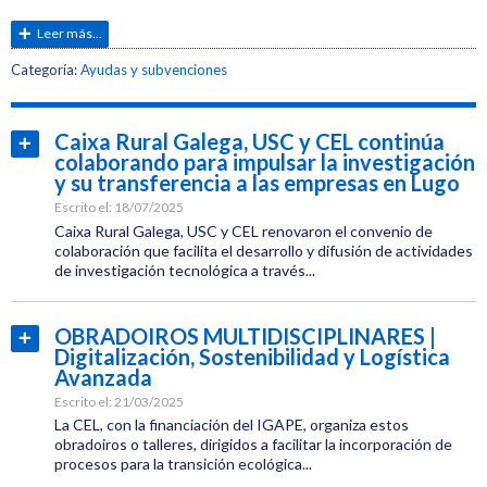
Leer más...
Etiquetas:
Categoría:
Ayudas y subvenciones
CEL
Jornadas
Caixa Rural Galega, USC y CEL continúa
Leer
colaborando para impulsar la investigación
más...
y su transferencia a las empresas en Lugo
Innovación
Escrito el:
18/07/2025
Caixa Rural Galega, USC y CEL renovaron el convenio de
colaboración que facilita el desarrollo y difusión de actividades
de investigación tecnológica a través...
Categoría:
CEL
OBRADOIROS MULTIDISCIPLINARES |
Leer
Institucional
Digitalización, Sostenibilidad y Logística
más...
Etiquetas:
Avanzada
CEL
Escrito el:
21/03/2025
La CEL, con la financiación del IGAPE, organiza estos
Innovación
obradoiros o talleres, dirigidos a facilitar la incorporación de
procesos para la transición ecológica...