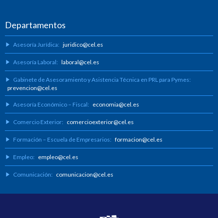
Departamentos
Asesoría Jurídica:
juridico@cel.es
Asesoría Laboral:
laboral@cel.es
Gabinete de Asesoramiento y Asistencia Técnica en PRL para Pymes:
prevencion@cel.es
Asesoría Económico – Fiscal:
economia@cel.es
Comercio Exterior:
comercioexterior@cel.es
Formación – Escuela de Empresarios:
formacion@cel.es
Empleo:
empleo@cel.es
Comunicación:
comunicacion@cel.es