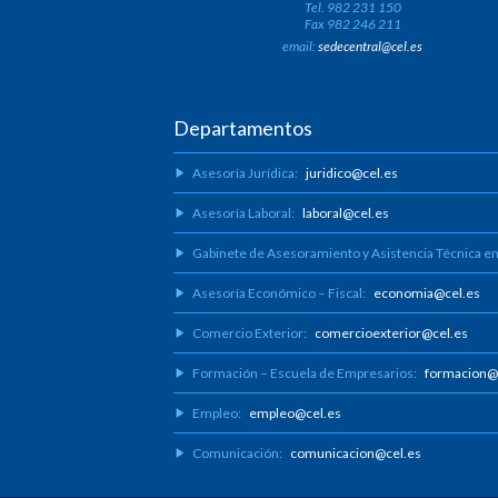
Tel. 982 231 150
Fax 982 246 211
email:
sedecentral@cel.es
Departamentos
Asesoría Jurídica:
juridico@cel.es
Asesoría Laboral:
laboral@cel.es
Gabinete de Asesoramiento y Asistencia Técnica e
Asesoría Económico – Fiscal:
economia@cel.es
Comercio Exterior:
comercioexterior@cel.es
Formación – Escuela de Empresarios:
formacion@
Empleo:
empleo@cel.es
Comunicación:
comunicacion@cel.es