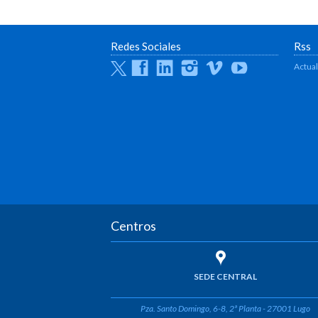
Redes Sociales
Rss
Twitter
Facebook
Linkedin
Instagram
Vimeo
Youtube
Actua
Centros
SEDE CENTRAL
Pza. Santo Domingo, 6-8, 2ª Planta - 27001 Lugo