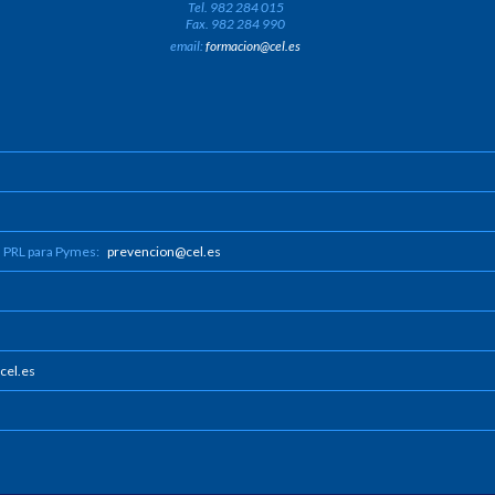
Tel. 982 284 015
Fax. 982 284 990
email:
formacion@cel.es
n PRL para Pymes:
prevencion@cel.es
cel.es