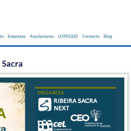
ón
Empresas
Asociaciones
LOPDGDD
Contacto
Blog
 Sacra