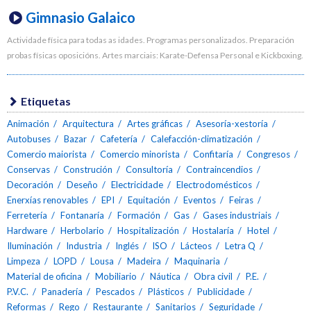
Gimnasio Galaico
Actividade física para todas as idades. Programas personalizados. Preparación
probas físicas oposicións. Artes marciais: Karate-Defensa Personal e Kickboxing.
Etiquetas
Animación
Arquitectura
Artes gráficas
Asesoría-xestoría
Autobuses
Bazar
Cafetería
Calefacción-climatización
Comercio maiorista
Comercio minorista
Confitaría
Congresos
Conservas
Construción
Consultoría
Contraincendios
Decoración
Deseño
Electricidade
Electrodomésticos
Enerxías renovables
EPI
Equitación
Eventos
Feiras
Ferretería
Fontanaría
Formación
Gas
Gases industriais
Hardware
Herbolario
Hospitalización
Hostalaría
Hotel
Iluminación
Industria
Inglés
ISO
Lácteos
Letra Q
Limpeza
LOPD
Lousa
Madeira
Maquinaria
Material de oficina
Mobiliario
Náutica
Obra civil
P.E.
P.V.C.
Panadería
Pescados
Plásticos
Publicidade
Reformas
Rego
Restaurante
Sanitarios
Seguridade