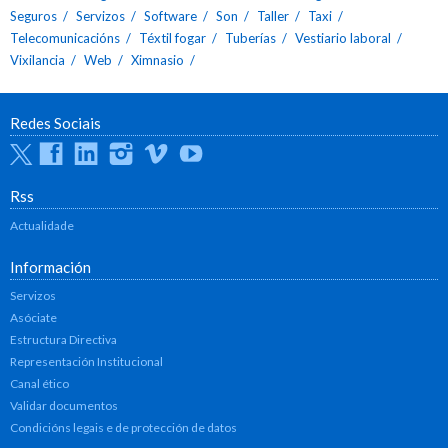
Seguros
Servizos
Software
Son
Taller
Taxi
Telecomunicacións
Téxtil fogar
Tuberías
Vestiario laboral
Vixilancia
Web
Ximnasio
Redes Sociais
Twitter
Facebook
Linkedin
Instagram
Vimeo
Youtube
Rss
Actualidade
Información
Servizos
Asóciate
Estructura Directiva
Representación Institucional
Canal ético
Validar documentos
Condicións legais e de protección de datos