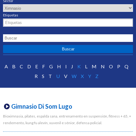
Sector
Etiquetas
A
B
C
D
E
F
G
H
I
J
K
L
M
N
O
P
Q
R
S
T
U
V
W
X
Y
Z
Gimnasio Di Som Lugo
Bioximnasia, pilates, espalda sana, entrenamento en suspensión, fitness + 65, +
rendemento, kung fu alevín, xuvenil e sénior, defensa policial.