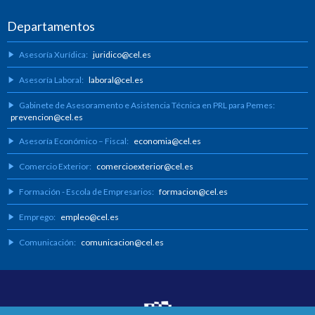
Departamentos
Asesoría Xurídica:
juridico@cel.es
Asesoría Laboral:
laboral@cel.es
Gabinete de Asesoramento e Asistencia Técnica en PRL para Pemes:
prevencion@cel.es
Asesoría Económico – Fiscal:
economia@cel.es
Comercio Exterior:
comercioexterior@cel.es
Formación - Escola de Empresarios:
formacion@cel.es
Emprego:
empleo@cel.es
Comunicación:
comunicacion@cel.es