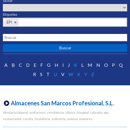
Sector
Etiquetas
EPI
A
B
C
D
E
F
G
H
I
J
K
L
M
N
O
P
Q
R
S
T
U
V
W
X
Y
Z
Almacenes San Marcos Profesional, S.L.
Vestiario laboral: uniformes, residencia, clínica, hospital, calzado, epi,
restaurante, cociña, hostalería, industria, uniuso, maiores.