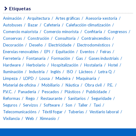
Etiquetas
Animación
Arquitectura
Artes gráficas
Asesoría-xestoría
Autobuses
Bazar
Cafetería
Calefacción-climatización
Comercio maiorista
Comercio minorista
Confitaría
Congresos
Conservas
Construción
Consultoría
Contraincendios
Decoración
Deseño
Electricidade
Electrodomésticos
Enerxías renovables
EPI
Equitación
Eventos
Feiras
Ferretería
Fontanaría
Formación
Gas
Gases industriais
Hardware
Herbolario
Hospitalización
Hostalaría
Hotel
Iluminación
Industria
Inglés
ISO
Lácteos
Letra Q
Limpeza
LOPD
Lousa
Madeira
Maquinaria
Material de oficina
Mobiliario
Náutica
Obra civil
P.E.
P.V.C.
Panadería
Pescados
Plásticos
Publicidade
Reformas
Rego
Restaurante
Sanitarios
Seguridade
Seguros
Servizos
Software
Son
Taller
Taxi
Telecomunicacións
Téxtil fogar
Tuberías
Vestiario laboral
Vixilancia
Web
Ximnasio