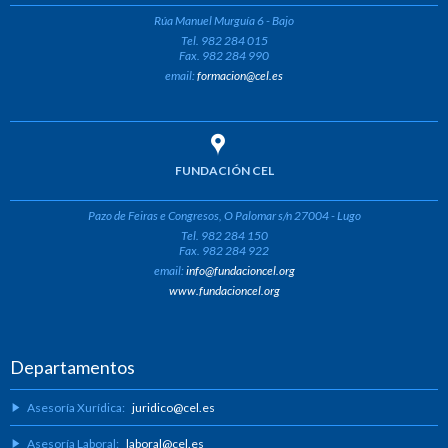
Rúa Manuel Murguía 6 - Bajo
Tel. 982 284 015
Fax. 982 284 990
email:
formacion@cel.es
FUNDACIÓN CEL
Pazo de Feiras e Congresos, O Palomar s/n 27004 - Lugo
Tel. 982 284 150
Fax. 982 284 922
email:
info@fundacioncel.org
www.fundacioncel.org
Departamentos
Asesoría Xurídica:
juridico@cel.es
Asesoría Laboral:
laboral@cel.es