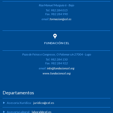
Rúa Manuel Murguía 6 - Bajo
Tel. 982 284 015
Fax. 982 284 990
email:
formacion@cel.es
FUNDACIÓN CEL
Pazo de Feiras e Congresos, O Palomar s/n 27004 - Lugo
Tel. 982 284 150
Fax. 982 284 922
email:
info@fundacioncel.org
www.fundacioncel.org
Departamentos
Asesoría Xurídica:
juridico@cel.es
Asesoría Laboral:
laboral@cel.es