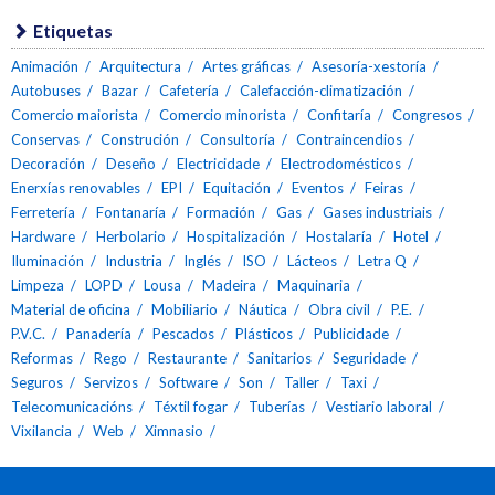
Etiquetas
Animación
Arquitectura
Artes gráficas
Asesoría-xestoría
Autobuses
Bazar
Cafetería
Calefacción-climatización
Comercio maiorista
Comercio minorista
Confitaría
Congresos
Conservas
Construción
Consultoría
Contraincendios
Decoración
Deseño
Electricidade
Electrodomésticos
Enerxías renovables
EPI
Equitación
Eventos
Feiras
Ferretería
Fontanaría
Formación
Gas
Gases industriais
Hardware
Herbolario
Hospitalización
Hostalaría
Hotel
Iluminación
Industria
Inglés
ISO
Lácteos
Letra Q
Limpeza
LOPD
Lousa
Madeira
Maquinaria
Material de oficina
Mobiliario
Náutica
Obra civil
P.E.
P.V.C.
Panadería
Pescados
Plásticos
Publicidade
Reformas
Rego
Restaurante
Sanitarios
Seguridade
Seguros
Servizos
Software
Son
Taller
Taxi
Telecomunicacións
Téxtil fogar
Tuberías
Vestiario laboral
Vixilancia
Web
Ximnasio