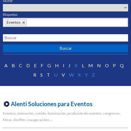
Sector
Etiquetas
Eventos
A
B
C
D
E
F
G
H
I
J
K
L
M
N
O
P
Q
R
S
T
U
V
W
X
Y
Z
Alenti Soluciones para Eventos
Eventos, animación, sonido, iluminación, produción de eventos, congresos,
feiras, desfiles, inauguracións ...