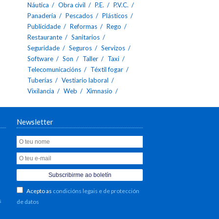
Náutica
Obra civil
P.E.
P.V.C.
Panadería
Pescados
Plásticos
Publicidade
Reformas
Rego
Restaurante
Sanitarios
Seguridade
Seguros
Servizos
Software
Son
Taller
Taxi
Telecomunicacións
Téxtil fogar
Tuberías
Vestiario laboral
Vixilancia
Web
Ximnasio
Newsletter
Acepto as
condicións legais e de protección
s
de datos