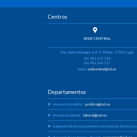
Centros
SEDE CENTRAL
Pza. Santo Domingo, 6-8, 2ª Planta - 27001 Lugo
Tel. 982 231 150
Fax 982 246 211
email:
sedecentral@cel.es
Departamentos
Asesoría Xurídica:
juridico@cel.es
Asesoría Laboral:
laboral@cel.es
Gabinete de Asesoramento e Asistencia Técnica en