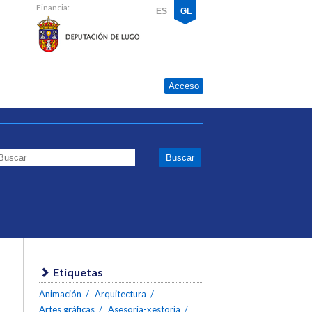
Financia:
ES
GL
Acceso
Etiquetas
Animación
Arquitectura
Artes gráficas
Asesoría-xestoría