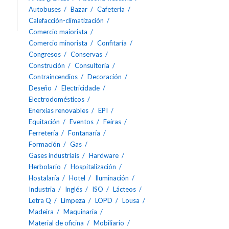
Autobuses
Bazar
Cafetería
Calefacción-climatización
Comercio maiorista
Comercio minorista
Confitaría
Congresos
Conservas
Construción
Consultoría
Contraincendios
Decoración
Deseño
Electricidade
Electrodomésticos
Enerxías renovables
EPI
Equitación
Eventos
Feiras
Ferretería
Fontanaría
Formación
Gas
Gases industriais
Hardware
Herbolario
Hospitalización
Hostalaría
Hotel
Iluminación
Industria
Inglés
ISO
Lácteos
Letra Q
Limpeza
LOPD
Lousa
Madeira
Maquinaria
Material de oficina
Mobiliario