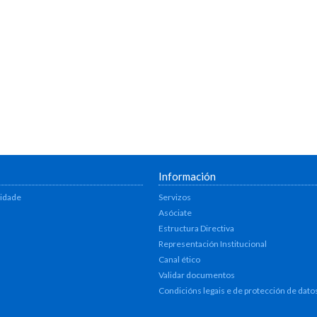
Información
lidade
Servizos
Asóciate
Estructura Directiva
Representación Institucional
Canal ético
Validar documentos
Condicións legais e de protección de dato