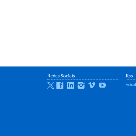
Redes Sociais
Rss
Twitter
Facebook
Linkedin
Instagram
Vimeo
Youtube
Actua