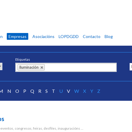
ón
Empresas
Asociacións
LOPDGDD
Contacto
Blog
Etiquetas
Iluminación
M
N
O
P
Q
R
S
T
U
V
W
X
Y
Z
os
ventos, congresos, feiras, desfiles, inauguracións ...