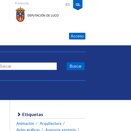
Financia:
ES
GL
Acceso
Etiquetas
Animación
Arquitectura
Artes gráficas
Asesoría-xestoría