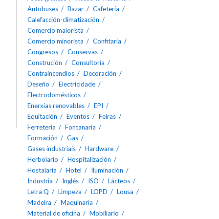
Autobuses
Bazar
Cafetería
Calefacción-climatización
Comercio maiorista
Comercio minorista
Confitaría
Congresos
Conservas
Construción
Consultoría
Contraincendios
Decoración
Deseño
Electricidade
Electrodomésticos
Enerxías renovables
EPI
Equitación
Eventos
Feiras
Ferretería
Fontanaría
Formación
Gas
Gases industriais
Hardware
Herbolario
Hospitalización
Hostalaría
Hotel
Iluminación
Industria
Inglés
ISO
Lácteos
Letra Q
Limpeza
LOPD
Lousa
Madeira
Maquinaria
Material de oficina
Mobiliario