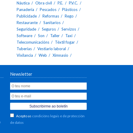
Náutica
Obra civil
P.E.
P.V.C.
Panadería
Pescados
Plásticos
Publicidade
Reformas
Rego
Restaurante
Sanitarios
Seguridade
Seguros
Servizos
Software
Son
Taller
Taxi
Telecomunicacións
Téxtil fogar
Tuberías
Vestiario laboral
Vixilancia
Web
Ximnasio
Newsletter
Acepto as
condicións legais e de protección
s
de datos