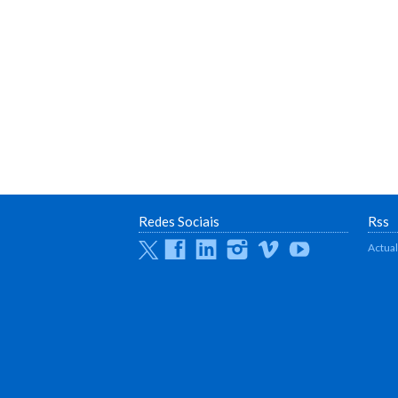
Redes Sociais
Rss
Twitter
Facebook
Linkedin
Instagram
Vimeo
Youtube
Actua