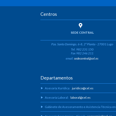
Centros
SEDE CENTRAL
Pza. Santo Domingo, 6-8, 2ª Planta - 27001 Lugo
Tel. 982 231 150
Fax 982 246 211
email:
sedecentral@cel.es
Departamentos
Asesoría Xurídica:
juridico@cel.es
Asesoría Laboral:
laboral@cel.es
Gabinete de Asesoramento e Asistencia Técnica en