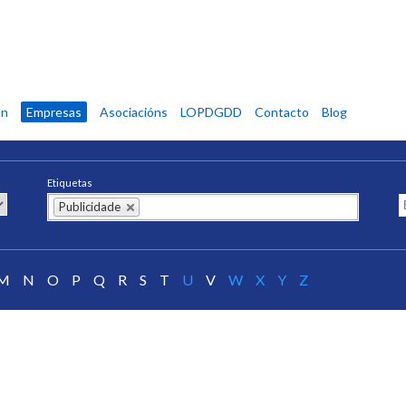
ón
Empresas
Asociacións
LOPDGDD
Contacto
Blog
Etiquetas
Publicidade
M
N
O
P
Q
R
S
T
U
V
W
X
Y
Z