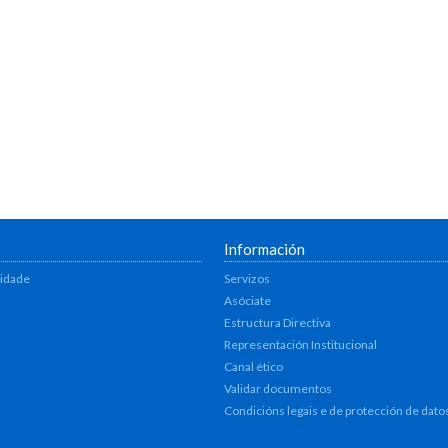
Información
lidade
Servizos
Asóciate
Estructura Directiva
Representación Institucional
Canal ético
Validar documentos
Condicións legais e de protección de dato