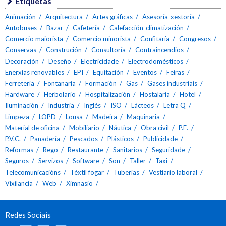
Etiquetas
Animación
Arquitectura
Artes gráficas
Asesoría-xestoría
Autobuses
Bazar
Cafetería
Calefacción-climatización
Comercio maiorista
Comercio minorista
Confitaría
Congresos
Conservas
Construción
Consultoría
Contraincendios
Decoración
Deseño
Electricidade
Electrodomésticos
Enerxías renovables
EPI
Equitación
Eventos
Feiras
Ferretería
Fontanaría
Formación
Gas
Gases industriais
Hardware
Herbolario
Hospitalización
Hostalaría
Hotel
Iluminación
Industria
Inglés
ISO
Lácteos
Letra Q
Limpeza
LOPD
Lousa
Madeira
Maquinaria
Material de oficina
Mobiliario
Náutica
Obra civil
P.E.
P.V.C.
Panadería
Pescados
Plásticos
Publicidade
Reformas
Rego
Restaurante
Sanitarios
Seguridade
Seguros
Servizos
Software
Son
Taller
Taxi
Telecomunicacións
Téxtil fogar
Tuberías
Vestiario laboral
Vixilancia
Web
Ximnasio
Redes Sociais