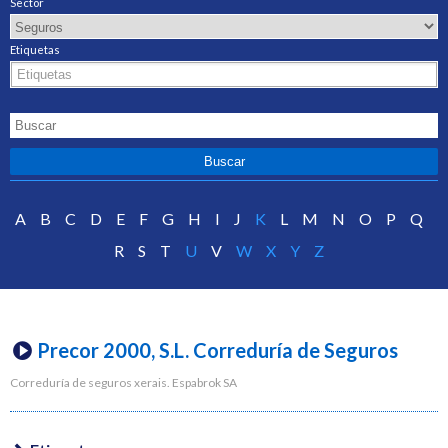
Sector
Etiquetas
A
B
C
D
E
F
G
H
I
J
K
L
M
N
O
P
Q
R
S
T
U
V
W
X
Y
Z
Precor 2000, S.L. Correduría de Seguros
Correduría de seguros xerais. Espabrok SA