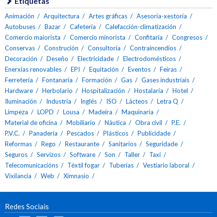
Etiquetas
Animación
Arquitectura
Artes gráficas
Asesoría-xestoría
Autobuses
Bazar
Cafetería
Calefacción-climatización
Comercio maiorista
Comercio minorista
Confitaría
Congresos
Conservas
Construción
Consultoría
Contraincendios
Decoración
Deseño
Electricidade
Electrodomésticos
Enerxías renovables
EPI
Equitación
Eventos
Feiras
Ferretería
Fontanaría
Formación
Gas
Gases industriais
Hardware
Herbolario
Hospitalización
Hostalaría
Hotel
Iluminación
Industria
Inglés
ISO
Lácteos
Letra Q
Limpeza
LOPD
Lousa
Madeira
Maquinaria
Material de oficina
Mobiliario
Náutica
Obra civil
P.E.
P.V.C.
Panadería
Pescados
Plásticos
Publicidade
Reformas
Rego
Restaurante
Sanitarios
Seguridade
Seguros
Servizos
Software
Son
Taller
Taxi
Telecomunicacións
Téxtil fogar
Tuberías
Vestiario laboral
Vixilancia
Web
Ximnasio
Redes Sociais