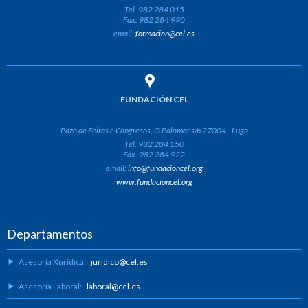
Tel. 982 284 015
Fax. 982 284 990
email:
formacion@cel.es
FUNDACIÓN CEL
Pazo de Feiras e Congresos, O Palomar s/n 27004 - Lugo
Tel. 982 284 150
Fax. 982 284 922
email:
info@fundacioncel.org
www.fundacioncel.org
Departamentos
Asesoría Xurídica:
juridico@cel.es
Asesoría Laboral:
laboral@cel.es