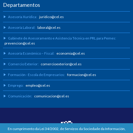
Departamentos
Asesoría Xurídica:
juridico@cel.es
Asesoría Laboral:
laboral@cel.es
Gabinete de Asesoramento e Asistencia Técnica en PRL para Pemes:
prevencion@cel.es
Asesoría Económico – Fiscal:
economia@cel.es
Comercio Exterior:
comercioexterior@cel.es
Formación - Escola de Empresarios:
formacion@cel.es
Emprego:
empleo@cel.es
Comunicación:
comunicacion@cel.es
En cumprimento da Lei 34/2002, de Servizos da Sociedade da Información,