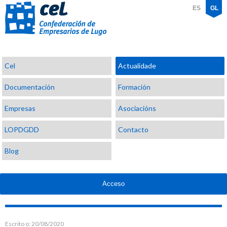
ES
GL
Confederación
Cel
Actualidade
de
Empresarios
Documentación
Formación
de
Lugo
Empresas
Asociacións
LOPDGDD
Contacto
Blog
Acceso
Escrito o:
20/08/2020