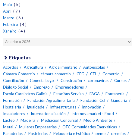
Maio
( 5 )
Abril
( 7 )
Marzo
( 6 )
Febreiro
( 4 )
Xaneiro
( 4 )
Etiquetas
Acordos
Agricultura
Agroalimentario
Autoescolas
Cámara Comercio
cámara comercio
CEG
CEL
Comercio
Conciliación
Conecta Lugo
Construción
coronavirus
Cursos
Diálogo Social
Emprego
Emprendedores
Escola Carniceiros Galicia
Estacións Servizo
FAGA
Fontanería
Formación
Fundación Agroalimentaria
Fundación Cel
Gandaría
Hostalaría
Igualdade
Infraestruturas
Innovación
Instaladores
Internacionalización
Internovamarket - Food
Lácteo
Madeira
Mediación Concursal
Medio Ambente
Metal
Mulleres Empresarias
OTC Comunidades Enerxéticas
Panaderías
Pastelerías
Peluquería e Estética
peme
premios