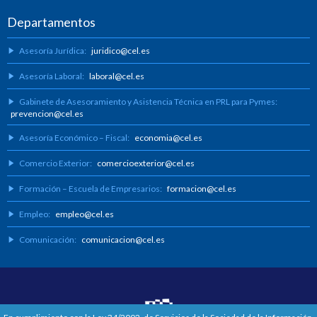
Departamentos
Asesoría Jurídica:
juridico@cel.es
Asesoría Laboral:
laboral@cel.es
Gabinete de Asesoramiento y Asistencia Técnica en PRL para Pymes:
prevencion@cel.es
Asesoría Económico – Fiscal:
economia@cel.es
Comercio Exterior:
comercioexterior@cel.es
Formación – Escuela de Empresarios:
formacion@cel.es
Empleo:
empleo@cel.es
Comunicación:
comunicacion@cel.es