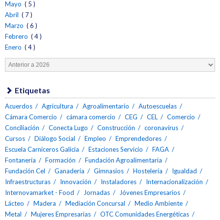
Mayo
( 5 )
Abril
( 7 )
Marzo
( 6 )
Febrero
( 4 )
Enero
( 4 )
Etiquetas
Acuerdos
Agricultura
Agroalimentario
Autoescuelas
Cámara Comercio
cámara comercio
CEG
CEL
Comercio
Conciliación
Conecta Lugo
Construcción
coronavirus
Cursos
Diálogo Social
Empleo
Emprendedores
Escuela Carniceros Galicia
Estaciones Servicio
FAGA
Fontanería
Formación
Fundación Agroalimentaria
Fundación Cel
Ganadería
Gimnasios
Hostelería
Igualdad
Infraestructuras
Innovación
Instaladores
Internacionalización
Internovamarket - Food
Jornadas
Jóvenes Empresarios
Lácteo
Madera
Mediación Concursal
Medio Ambiente
Metal
Mujeres Empresarias
OTC Comunidades Energéticas