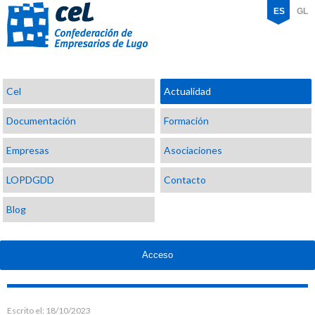
ES
GL
Confederación
Cel
Actualidad
de
Empresarios
Documentación
Formación
de
Lugo
Empresas
Asociaciones
LOPDGDD
Contacto
Blog
Acceso
Escrito el:
18/10/2023