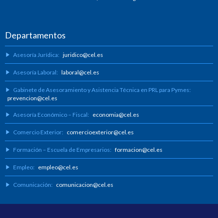
Departamentos
Asesoría Jurídica:
juridico@cel.es
Asesoría Laboral:
laboral@cel.es
Gabinete de Asesoramiento y Asistencia Técnica en PRL para Pymes:
prevencion@cel.es
Asesoría Económico – Fiscal:
economia@cel.es
Comercio Exterior:
comercioexterior@cel.es
Formación – Escuela de Empresarios:
formacion@cel.es
Empleo:
empleo@cel.es
Comunicación:
comunicacion@cel.es