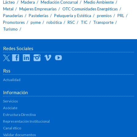
Lácteo
Madera
Mediación Concursal
Medio Ambiente
Metal
Mujeres Empresarias
OTC Comunidades Energéticas
Panaderías
Pastelerías
Peluquería y Estética
premios
PRL
Promotores
pyme
robótica
RSC
TIC
Transporte
Turismo
Redes Sociales
Twitter
Facebook
Linkedin
Instagram
Vimeo
Youtube
Rss
Actualidad
Información
Servicios
Asóciate
Estructura Directiva
Representación Institucional
Canal ético
Validar documentos