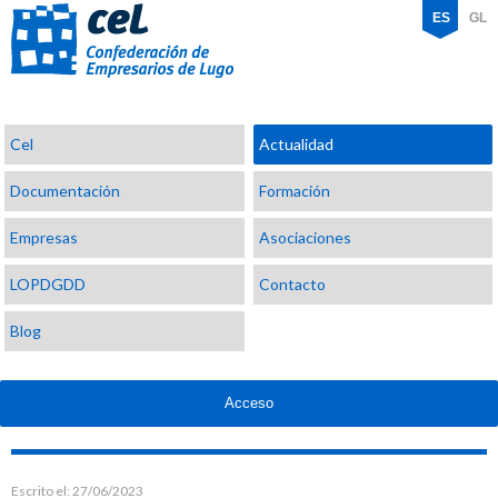
ES
GL
Confederación
Cel
Actualidad
de
Empresarios
Documentación
Formación
de
Lugo
Empresas
Asociaciones
LOPDGDD
Contacto
Blog
Acceso
Escrito el:
27/06/2023