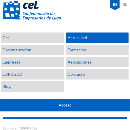
ES
GL
Confederación
Cel
Actualidad
de
Empresarios
Documentación
Formación
de
Lugo
Empresas
Asociaciones
LOPDGDD
Contacto
Blog
Acceso
Escrito el:
18/04/2022