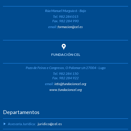
Rúa Manuel Murguía 6 - Bajo
Tel. 982 284 015
Fax. 982 284 990
email:
formacion@cel.es
FUNDACIÓN CEL
Pazo de Feiras e Congresos, O Palomar s/n 27004 - Lugo
Tel. 982 284 150
Fax. 982 284 922
email:
info@fundacioncel.org
www.fundacioncel.org
Departamentos
Asesoría Jurídica:
juridico@cel.es