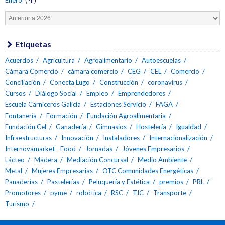
Etiquetas
Acuerdos
Agricultura
Agroalimentario
Autoescuelas
Cámara Comercio
cámara comercio
CEG
CEL
Comercio
Conciliación
Conecta Lugo
Construcción
coronavirus
Cursos
Diálogo Social
Empleo
Emprendedores
Escuela Carniceros Galicia
Estaciones Servicio
FAGA
Fontanería
Formación
Fundación Agroalimentaria
Fundación Cel
Ganadería
Gimnasios
Hostelería
Igualdad
Infraestructuras
Innovación
Instaladores
Internacionalización
Internovamarket - Food
Jornadas
Jóvenes Empresarios
Lácteo
Madera
Mediación Concursal
Medio Ambiente
Metal
Mujeres Empresarias
OTC Comunidades Energéticas
Panaderías
Pastelerías
Peluquería y Estética
premios
PRL
Promotores
pyme
robótica
RSC
TIC
Transporte
Turismo