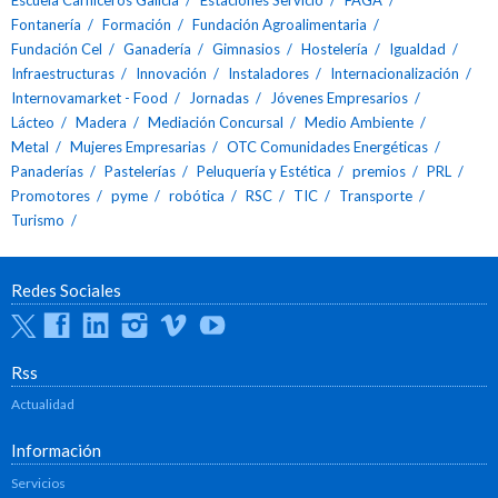
Escuela Carniceros Galicia
Estaciones Servicio
FAGA
Fontanería
Formación
Fundación Agroalimentaria
Fundación Cel
Ganadería
Gimnasios
Hostelería
Igualdad
Infraestructuras
Innovación
Instaladores
Internacionalización
Internovamarket - Food
Jornadas
Jóvenes Empresarios
Lácteo
Madera
Mediación Concursal
Medio Ambiente
Metal
Mujeres Empresarias
OTC Comunidades Energéticas
Panaderías
Pastelerías
Peluquería y Estética
premios
PRL
Promotores
pyme
robótica
RSC
TIC
Transporte
Turismo
Redes Sociales
Twitter
Facebook
Linkedin
Instagram
Vimeo
Youtube
Rss
Actualidad
Información
Servicios