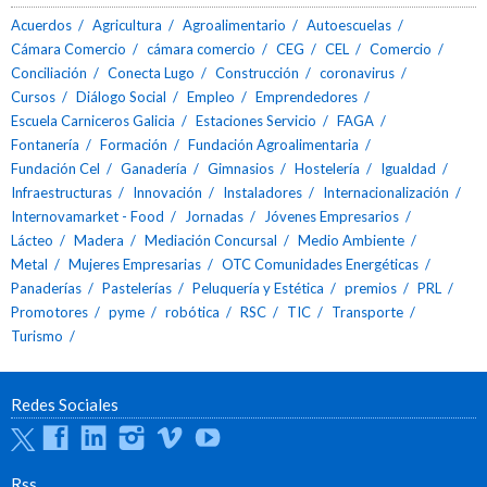
Acuerdos
Agricultura
Agroalimentario
Autoescuelas
Cámara Comercio
cámara comercio
CEG
CEL
Comercio
Conciliación
Conecta Lugo
Construcción
coronavirus
Cursos
Diálogo Social
Empleo
Emprendedores
Escuela Carniceros Galicia
Estaciones Servicio
FAGA
Fontanería
Formación
Fundación Agroalimentaria
Fundación Cel
Ganadería
Gimnasios
Hostelería
Igualdad
Infraestructuras
Innovación
Instaladores
Internacionalización
Internovamarket - Food
Jornadas
Jóvenes Empresarios
Lácteo
Madera
Mediación Concursal
Medio Ambiente
Metal
Mujeres Empresarias
OTC Comunidades Energéticas
Panaderías
Pastelerías
Peluquería y Estética
premios
PRL
Promotores
pyme
robótica
RSC
TIC
Transporte
Turismo
Redes Sociales
Twitter
Facebook
Linkedin
Instagram
Vimeo
Youtube
Rss