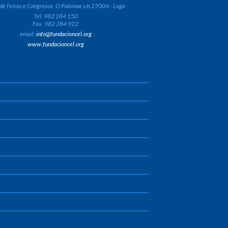
de Feiras e Congresos, O Palomar s/n 27004 - Lugo
Tel. 982 284 150
Fax. 982 284 922
email:
info@fundacioncel.org
www.fundacioncel.org