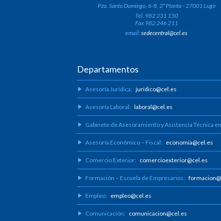
Pza. Santo Domingo, 6-8, 2ª Planta - 27001 Lugo
Tel. 982 231 150
Fax 982 246 211
email:
sedecentral@cel.es
Departamentos
Asesoría Jurídica:
juridico@cel.es
Asesoría Laboral:
laboral@cel.es
Gabinete de Asesoramiento y Asistencia Técnica e
Asesoría Económico – Fiscal:
economia@cel.es
Comercio Exterior:
comercioexterior@cel.es
Formación – Escuela de Empresarios:
formacion@
Empleo:
empleo@cel.es
Comunicación:
comunicacion@cel.es