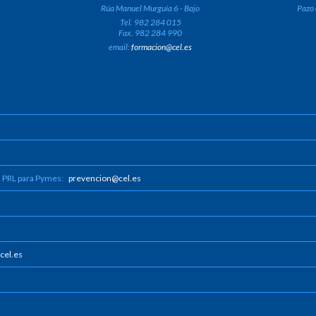
Rúa Manuel Murguía 6 - Bajo
Pazo 
Tel. 982 284 015
Fax. 982 284 990
email:
formacion@cel.es
n PRL para Pymes:
prevencion@cel.es
cel.es