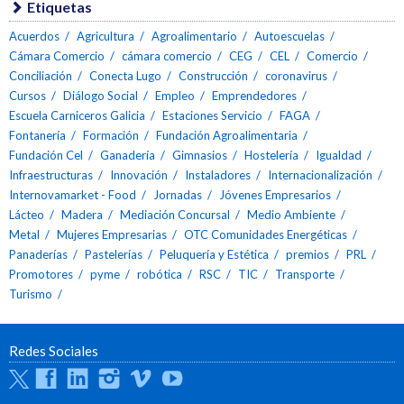
Etiquetas
Acuerdos
Agricultura
Agroalimentario
Autoescuelas
Cámara Comercio
cámara comercio
CEG
CEL
Comercio
Conciliación
Conecta Lugo
Construcción
coronavirus
Cursos
Diálogo Social
Empleo
Emprendedores
Escuela Carniceros Galicia
Estaciones Servicio
FAGA
Fontanería
Formación
Fundación Agroalimentaria
Fundación Cel
Ganadería
Gimnasios
Hostelería
Igualdad
Infraestructuras
Innovación
Instaladores
Internacionalización
Internovamarket - Food
Jornadas
Jóvenes Empresarios
Lácteo
Madera
Mediación Concursal
Medio Ambiente
Metal
Mujeres Empresarias
OTC Comunidades Energéticas
Panaderías
Pastelerías
Peluquería y Estética
premios
PRL
Promotores
pyme
robótica
RSC
TIC
Transporte
Turismo
Redes Sociales
Twitter
Facebook
Linkedin
Instagram
Vimeo
Youtube