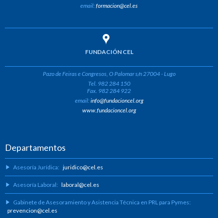
email:
formacion@cel.es
FUNDACIÓN CEL
Pazo de Feiras e Congresos, O Palomar s/n 27004 - Lugo
Tel. 982 284 150
Fax. 982 284 922
email:
info@fundacioncel.org
www.fundacioncel.org
Departamentos
Asesoría Jurídica:
juridico@cel.es
Asesoría Laboral:
laboral@cel.es
Gabinete de Asesoramiento y Asistencia Técnica en PRL para Pymes:
prevencion@cel.es