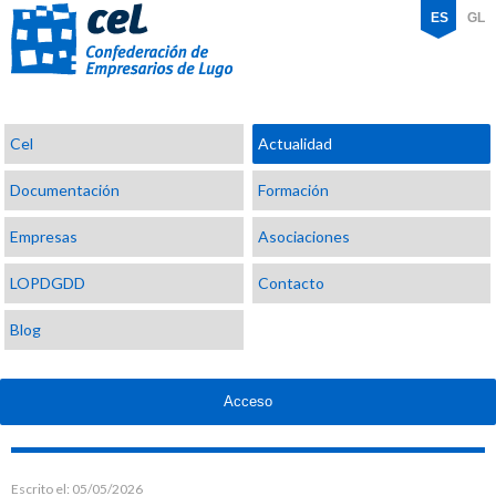
ES
GL
Confederación
Cel
Actualidad
de
Empresarios
Documentación
Formación
de
Lugo
Empresas
Asociaciones
LOPDGDD
Contacto
Blog
Acceso
Escrito el:
05/05/2026