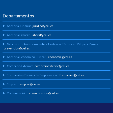
Departamentos
Asesoría Jurídica:
juridico@cel.es
Asesoría Laboral:
laboral@cel.es
Gabinete de Asesoramiento y Asistencia Técnica en PRL para Pymes:
prevencion@cel.es
Asesoría Económico – Fiscal:
economia@cel.es
Comercio Exterior:
comercioexterior@cel.es
Formación – Escuela de Empresarios:
formacion@cel.es
Empleo:
empleo@cel.es
Comunicación:
comunicacion@cel.es