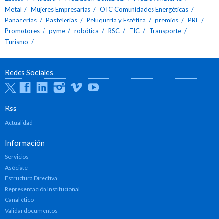
Metal
Mujeres Empresarias
OTC Comunidades Energéticas
Panaderías
Pastelerías
Peluquería y Estética
premios
PRL
Promotores
pyme
robótica
RSC
TIC
Transporte
Turismo
Redes Sociales
Twitter
Facebook
Linkedin
Instagram
Vimeo
Youtube
Rss
Actualidad
Información
Servicios
Asóciate
Estructura Directiva
Representación Institucional
Canal ético
Validar documentos