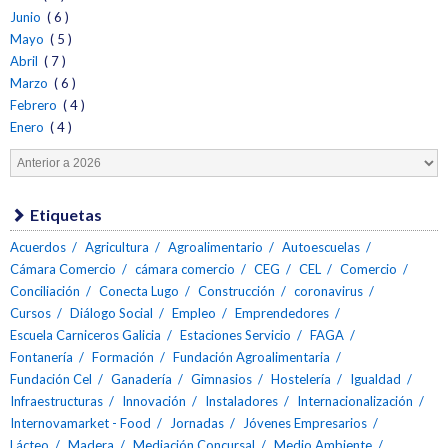
Junio
( 6 )
Mayo
( 5 )
Abril
( 7 )
Marzo
( 6 )
Febrero
( 4 )
Enero
( 4 )
Etiquetas
Acuerdos
Agricultura
Agroalimentario
Autoescuelas
Cámara Comercio
cámara comercio
CEG
CEL
Comercio
Conciliación
Conecta Lugo
Construcción
coronavirus
Cursos
Diálogo Social
Empleo
Emprendedores
Escuela Carniceros Galicia
Estaciones Servicio
FAGA
Fontanería
Formación
Fundación Agroalimentaria
Fundación Cel
Ganadería
Gimnasios
Hostelería
Igualdad
Infraestructuras
Innovación
Instaladores
Internacionalización
Internovamarket - Food
Jornadas
Jóvenes Empresarios
Lácteo
Madera
Mediación Concursal
Medio Ambiente