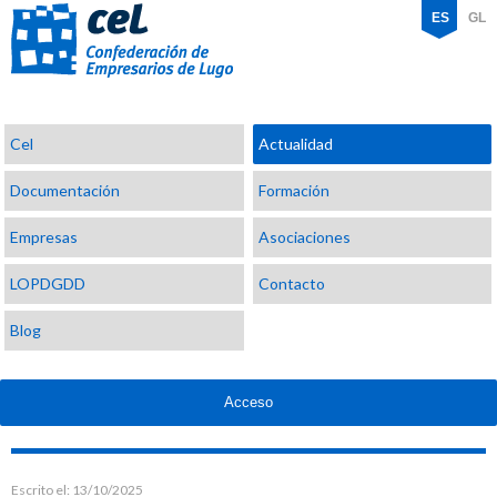
ES
GL
Confederación
Cel
Actualidad
de
Empresarios
Documentación
Formación
de
Lugo
Empresas
Asociaciones
LOPDGDD
Contacto
Blog
Acceso
Escrito el:
13/10/2025