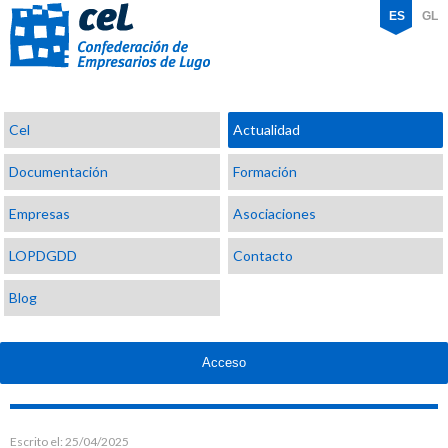
ES
GL
Confederación
Cel
Actualidad
de
Empresarios
Documentación
Formación
de
Lugo
Empresas
Asociaciones
LOPDGDD
Contacto
Blog
Acceso
Escrito el:
25/04/2025