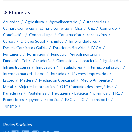
Etiquetas
Acuerdos
Agricultura
Agroalimentario
Autoescuelas
Cámara Comercio
cámara comercio
CEG
CEL
Comercio
Conciliación
Conecta Lugo
Construcción
coronavirus
Cursos
Diálogo Social
Empleo
Emprendedores
Escuela Carniceros Galicia
Estaciones Servicio
FAGA
Fontanería
Formación
Fundación Agroalimentaria
Fundación Cel
Ganadería
Gimnasios
Hostelería
Igualdad
Infraestructuras
Innovación
Instaladores
Internacionalización
Internovamarket - Food
Jornadas
Jóvenes Empresarios
Lácteo
Madera
Mediación Concursal
Medio Ambiente
Metal
Mujeres Empresarias
OTC Comunidades Energéticas
Panaderías
Pastelerías
Peluquería y Estética
premios
PRL
Promotores
pyme
robótica
RSC
TIC
Transporte
Turismo
Redes Sociales