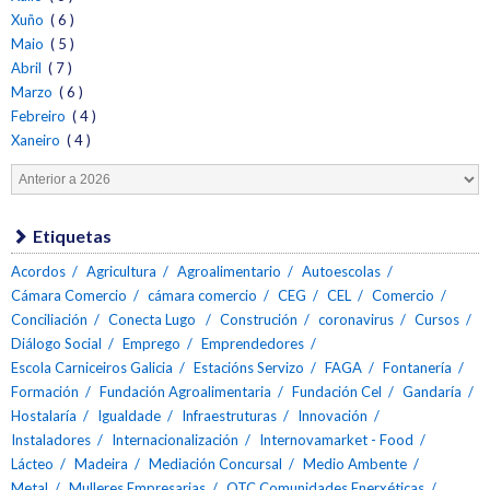
Xuño
( 6 )
Maio
( 5 )
Abril
( 7 )
Marzo
( 6 )
Febreiro
( 4 )
Xaneiro
( 4 )
Etiquetas
Acordos
Agricultura
Agroalimentario
Autoescolas
Cámara Comercio
cámara comercio
CEG
CEL
Comercio
Conciliación
Conecta Lugo
Construción
coronavirus
Cursos
Diálogo Social
Emprego
Emprendedores
Escola Carniceiros Galicia
Estacións Servizo
FAGA
Fontanería
Formación
Fundación Agroalimentaria
Fundación Cel
Gandaría
Hostalaría
Igualdade
Infraestruturas
Innovación
Instaladores
Internacionalización
Internovamarket - Food
Lácteo
Madeira
Mediación Concursal
Medio Ambente
Metal
Mulleres Empresarias
OTC Comunidades Enerxéticas