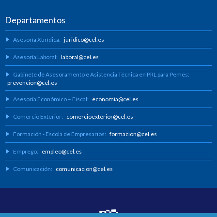
Departamentos
Asesoría Xurídica:
juridico@cel.es
Asesoría Laboral:
laboral@cel.es
Gabinete de Asesoramento e Asistencia Técnica en PRL para Pemes:
prevencion@cel.es
Asesoría Económico – Fiscal:
economia@cel.es
Comercio Exterior:
comercioexterior@cel.es
Formación - Escola de Empresarios:
formacion@cel.es
Emprego:
empleo@cel.es
Comunicación:
comunicacion@cel.es