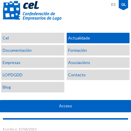
ES
GL
Confederación
Cel
Actualidade
de
Empresarios
Documentación
Formación
de
Lugo
Empresas
Asociacións
LOPDGDD
Contacto
Blog
Acceso
Escrito o:
15/06/2021