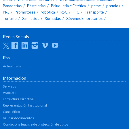
Panaderías
Pastelerías
Peluquería e Estética
peme
premios
PRL
Promotores
robótica
RSC
TIC
Transporte
Turismo
Ximnasios
Xornadas
Xóvenes Empresarios
Redes Sociais
Twitter
Facebook
Linkedin
Instagram
Vimeo
Youtube
Rss
Actualidade
Información
Servizos
Asóciate
Estructura Directiva
Representación Institucional
Canal ético
Validar documentos
Condicións legais e de protección de datos