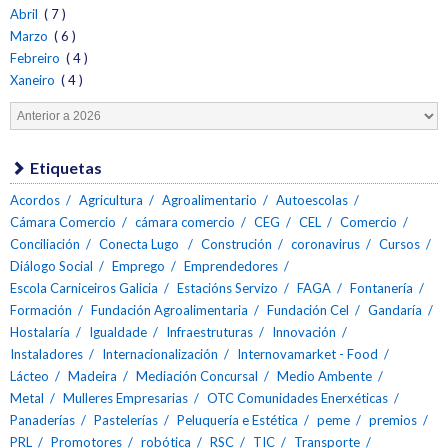
Abril
( 7 )
Marzo
( 6 )
Febreiro
( 4 )
Xaneiro
( 4 )
Etiquetas
Acordos
Agricultura
Agroalimentario
Autoescolas
Cámara Comercio
cámara comercio
CEG
CEL
Comercio
Conciliación
Conecta Lugo
Construción
coronavirus
Cursos
Diálogo Social
Emprego
Emprendedores
Escola Carniceiros Galicia
Estacións Servizo
FAGA
Fontanería
Formación
Fundación Agroalimentaria
Fundación Cel
Gandaría
Hostalaría
Igualdade
Infraestruturas
Innovación
Instaladores
Internacionalización
Internovamarket - Food
Lácteo
Madeira
Mediación Concursal
Medio Ambente
Metal
Mulleres Empresarias
OTC Comunidades Enerxéticas
Panaderías
Pastelerías
Peluquería e Estética
peme
premios
PRL
Promotores
robótica
RSC
TIC
Transporte