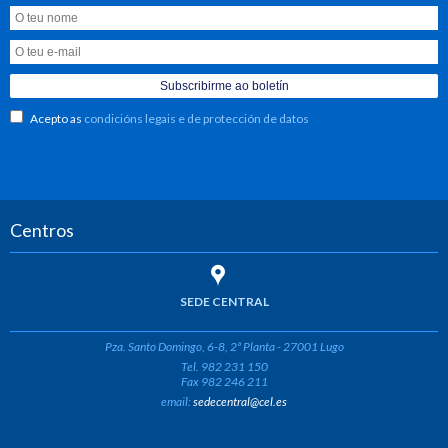
Acepto as
condicións legais e de protección de datos
Centros
SEDE CENTRAL
Pza. Santo Domingo, 6-8, 2ª Planta - 27001 Lugo
Tel. 982 231 150
Fax 982 246 211
email:
sedecentral@cel.es