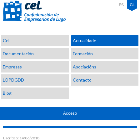
ES
GL
Confederación
Cel
Actualidade
de
Empresarios
Documentación
Formación
de
Lugo
Empresas
Asociacións
LOPDGDD
Contacto
Blog
Acceso
Escrito o:
14/06/2018