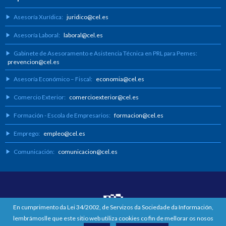
Asesoría Xurídica:
juridico@cel.es
Asesoría Laboral:
laboral@cel.es
Gabinete de Asesoramento e Asistencia Técnica en PRL para Pemes:
prevencion@cel.es
Asesoría Económico – Fiscal:
economia@cel.es
Comercio Exterior:
comercioexterior@cel.es
Formación - Escola de Empresarios:
formacion@cel.es
Emprego:
empleo@cel.es
Comunicación:
comunicacion@cel.es
En cumprimento da Lei 34/2002, de Servizos da Sociedade da Información,
lembrámoslle que este sitio web utiliza cookies co fin de mellorar os nosos