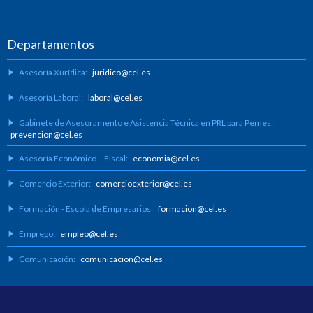
Departamentos
Asesoría Xurídica:
juridico@cel.es
Asesoría Laboral:
laboral@cel.es
Gabinete de Asesoramento e Asistencia Técnica en PRL para Pemes:
prevencion@cel.es
Asesoría Económico – Fiscal:
economia@cel.es
Comercio Exterior:
comercioexterior@cel.es
Formación - Escola de Empresarios:
formacion@cel.es
Emprego:
empleo@cel.es
Comunicación:
comunicacion@cel.es