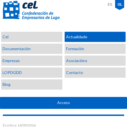
ES
GL
Confederación
Cel
Actualidade
de
Empresarios
Documentación
Formación
de
Lugo
Empresas
Asociacións
LOPDGDD
Contacto
Blog
Acceso
Escrito o:
14/09/2016