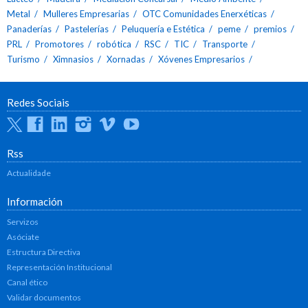
Metal
Mulleres Empresarias
OTC Comunidades Enerxéticas
Panaderías
Pastelerías
Peluquería e Estética
peme
premios
PRL
Promotores
robótica
RSC
TIC
Transporte
Turismo
Ximnasios
Xornadas
Xóvenes Empresarios
Redes Sociais
Twitter
Facebook
Linkedin
Instagram
Vimeo
Youtube
Rss
Actualidade
Información
Servizos
Asóciate
Estructura Directiva
Representación Institucional
Canal ético
Validar documentos