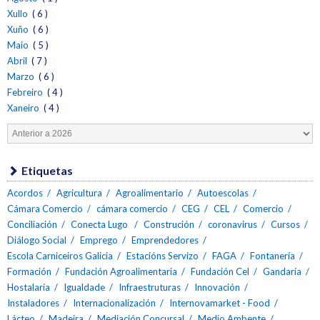
Xullo
( 6 )
Xuño
( 6 )
Maio
( 5 )
Abril
( 7 )
Marzo
( 6 )
Febreiro
( 4 )
Xaneiro
( 4 )
Etiquetas
Acordos
Agricultura
Agroalimentario
Autoescolas
Cámara Comercio
cámara comercio
CEG
CEL
Comercio
Conciliación
Conecta Lugo
Construción
coronavirus
Cursos
Diálogo Social
Emprego
Emprendedores
Escola Carniceiros Galicia
Estacións Servizo
FAGA
Fontanería
Formación
Fundación Agroalimentaria
Fundación Cel
Gandaría
Hostalaría
Igualdade
Infraestruturas
Innovación
Instaladores
Internacionalización
Internovamarket - Food
Lácteo
Madeira
Mediación Concursal
Medio Ambente