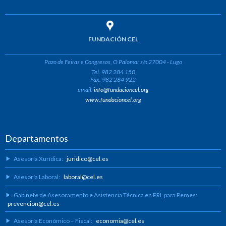
FUNDACIÓN CEL
Pazo de Feiras e Congresos, O Palomar s/n 27004 - Lugo
Tel. 982 284 150
Fax. 982 284 922
email:
info@fundacioncel.org
www.fundacioncel.org
Departamentos
Asesoría Xurídica:
juridico@cel.es
Asesoría Laboral:
laboral@cel.es
Gabinete de Asesoramento e Asistencia Técnica en PRL para Pemes:
prevencion@cel.es
Asesoría Económico – Fiscal:
economia@cel.es