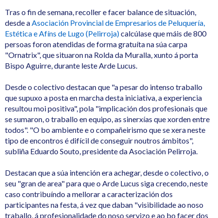
Tras o fin de semana, recoller e facer balance de situación,
desde a
Asociación Provincial de Empresarios de Peluquería,
Estética e Afíns de Lugo (Pelirroja)
calcúlase que máis de 800
persoas foron atendidas de forma gratuíta na súa carpa
"Ornatrix", que situaron na Rolda da Muralla, xunto á porta
Bispo Aguirre, durante leste Arde Lucus.
Desde o colectivo destacan que "a pesar do intenso traballo
que supuxo a posta en marcha desta iniciativa, a experiencia
resultou moi positiva", pola "implicación dos profesionais que
se sumaron, o traballo en equipo, as sinerxías que xorden entre
todos". "O bo ambiente e o compañeirismo que se xera neste
tipo de encontros é difícil de conseguir noutros ámbitos",
subliña Eduardo Souto, presidente da Asociación Pelirroja.
Destacan que a súa intención era achegar, desde o colectivo, o
seu "gran de area" para que o Arde Lucus siga crecendo, neste
caso contribuíndo a mellorar a caracterización dos
participantes na festa, á vez que daban "visibilidade ao noso
traballo, á profesionalidade do noso servizo e ao bo facer dos