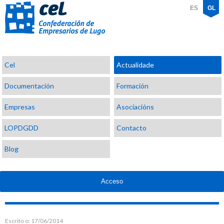
ES
GL
Confederación
Cel
Actualidade
de
Empresarios
Documentación
Formación
de
Lugo
Empresas
Asociacións
LOPDGDD
Contacto
Blog
Acceso
Escrito o:
17/06/2014