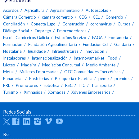
Etiquetas
Acordos
Agricultura
Agroalimentario
Autoescolas
Cámara Comercio
cámara comercio
CEG
CEL
Comercio
Conciliación
Conecta Lugo
Construción
coronavirus
Cursos
Diálogo Social
Emprego
Emprendedores
Escola Carniceiros Galicia
Estacións Servizo
FAGA
Fontanería
Formación
Fundación Agroalimentaria
Fundación Cel
Gandaría
Hostalaría
Igualdade
Infraestruturas
Innovación
Instaladores
Internacionalización
Internovamarket - Food
Lácteo
Madeira
Mediación Concursal
Medio Ambente
Metal
Mulleres Empresarias
OTC Comunidades Enerxéticas
Panaderías
Pastelerías
Peluquería e Estética
peme
premios
PRL
Promotores
robótica
RSC
TIC
Transporte
Turismo
Ximnasios
Xornadas
Xóvenes Empresarios
Redes Sociais
Twitter
Facebook
Linkedin
Instagram
Vimeo
Youtube
Rss