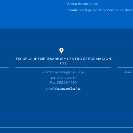
Validar documentos
Condicións legais e de protección de dato
ESCUELA DE EMPRESARIOS Y CENTRO DE FORMACIÓN
CEL
Rúa Manuel Murguía 6 - Bajo
Pazo 
Tel. 982 284 015
Fax. 982 284 990
email:
formacion@cel.es