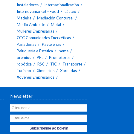
Instaladores
Internacionalización
Internovamarket - Food
Lácteo
Madeira
Mediación Concursal
Medio Ambente
Metal
Mulleres Empresarias
OTC Comunidades Enerxéticas
Panaderías
Pastelerías
Peluquería e Estética
peme
premios
PRL
Promotores
robótica
RSC
TIC
Transporte
Turismo
Ximnasios
Xornadas
Xóvenes Empresarios
Newsletter