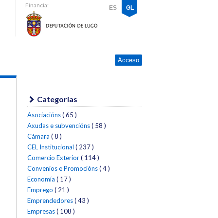
Financia:
ES
GL
Acceso
Categorías
Asociacións
( 65 )
Axudas e subvencións
( 58 )
Cámara
( 8 )
CEL Institucional
( 237 )
Comercio Exterior
( 114 )
Convenios e Promocións
( 4 )
Economía
( 17 )
Emprego
( 21 )
Emprendedores
( 43 )
Empresas
( 108 )