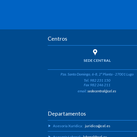
Centros
SEDE CENTRAL
Pza. Santo Domingo, 6-8, 2ª Planta - 27001 Lugo
Tel. 982 231 150
Fax 982 246 211
email:
sedecentral@cel.es
Departamentos
Asesoría Xurídica:
juridico@cel.es
Asesoría Laboral:
laboral@cel.es