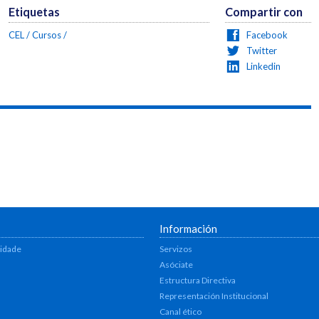
Etiquetas
Compartir con
CEL
Cursos
Facebook
Twitter
Linkedin
Información
lidade
Servizos
Asóciate
Estructura Directiva
Representación Institucional
Canal ético