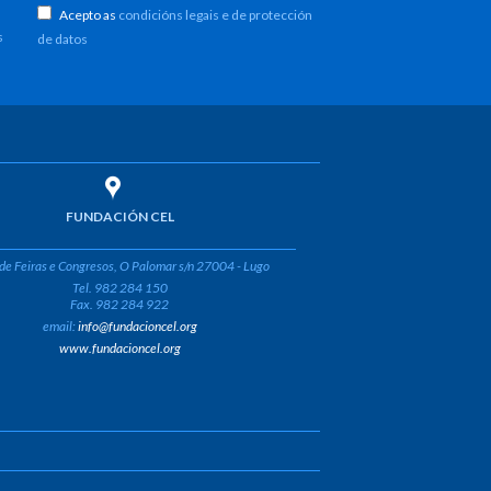
Acepto as
condicións legais e de protección
s
de datos
FUNDACIÓN CEL
de Feiras e Congresos, O Palomar s/n 27004 - Lugo
Tel. 982 284 150
Fax. 982 284 922
email:
info@fundacioncel.org
www.fundacioncel.org