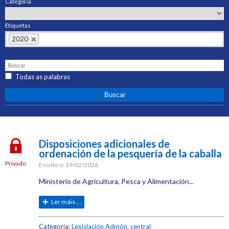
Categoría
Etiquetas
2020
Todas as palabras
Disposiciones adicionales de
ordenación de la pesquería de la caballa
Privado
Escrito o:
19/02/2026
Ministerio de Agricultura, Pesca y Alimentación...
Ler máis....
Categoría:
Lexislación Admón. central