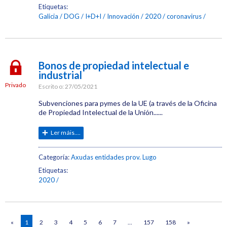
Etiquetas:
Galicia
DOG
I+D+I
Innovación
2020
coronavirus
Bonos de propiedad intelectual e
industrial
Privado
Escrito o:
27/05/2021
Subvenciones para pymes de la UE (a través de la Oficina
de Propiedad Intelectual de la Unión......
Ler máis....
Categoría:
Axudas entidades prov. Lugo
Etiquetas:
2020
«
1
2
3
4
5
6
7
...
157
158
»