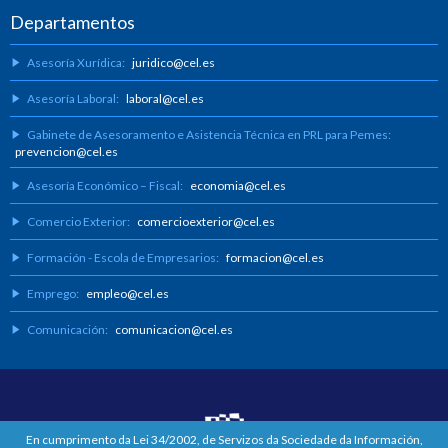
Departamentos
Asesoría Xurídica:
juridico@cel.es
Asesoría Laboral:
laboral@cel.es
Gabinete de Asesoramento e Asistencia Técnica en PRL para Pemes:
prevencion@cel.es
Asesoría Económico – Fiscal:
economia@cel.es
Comercio Exterior:
comercioexterior@cel.es
Formación - Escola de Empresarios:
formacion@cel.es
Emprego:
empleo@cel.es
Comunicación:
comunicacion@cel.es
En cumprimento da Lei 34/2002, de Servizos da Sociedade da Información,