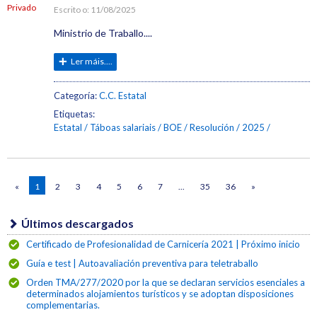
Privado
Escrito o:
11/08/2025
Ministrio de Traballo....
Ler máis....
Categoría:
C.C. Estatal
Etiquetas:
Estatal
Táboas salariais
BOE
Resolución
2025
«
1
2
3
4
5
6
7
...
35
36
»
Últimos descargados
Certificado de Profesionalidad de Carnicería 2021 | Próximo inicio
Guía e test | Autoavaliación preventiva para teletraballo
Orden TMA/277/2020 por la que se declaran servicios esenciales a
determinados alojamientos turísticos y se adoptan disposiciones
complementarias.