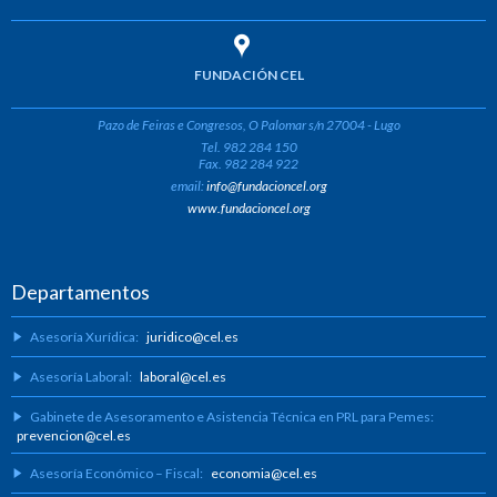
FUNDACIÓN CEL
Pazo de Feiras e Congresos, O Palomar s/n 27004 - Lugo
Tel. 982 284 150
Fax. 982 284 922
email:
info@fundacioncel.org
www.fundacioncel.org
Departamentos
Asesoría Xurídica:
juridico@cel.es
Asesoría Laboral:
laboral@cel.es
Gabinete de Asesoramento e Asistencia Técnica en PRL para Pemes:
prevencion@cel.es
Asesoría Económico – Fiscal:
economia@cel.es