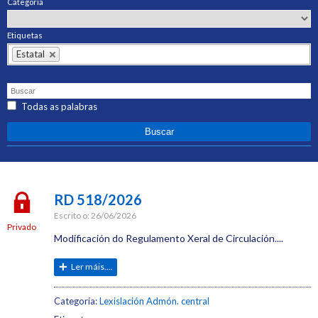
Categoría
Etiquetas
Estatal
Todas as palabras
RD 518/2026
Escrito o:
26/06/2026
Privado
Modificación do Regulamento Xeral de Circulación....
Ler máis....
Categoría:
Lexislación Admón. central