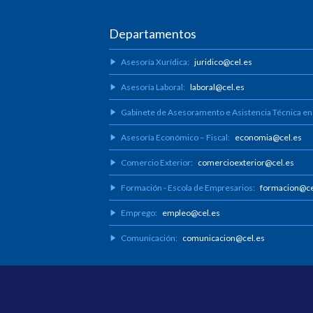
Departamentos
Asesoría Xurídica:
juridico@cel.es
Asesoría Laboral:
laboral@cel.es
Gabinete de Asesoramento e Asistencia Técnica en
Asesoría Económico – Fiscal:
economia@cel.es
Comercio Exterior:
comercioexterior@cel.es
Formación - Escola de Empresarios:
formacion@ce
Emprego:
empleo@cel.es
Comunicación:
comunicacion@cel.es