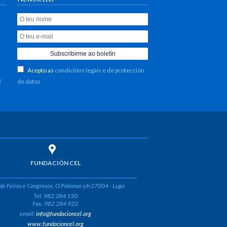
Acepto as
condicións legais e de protección
s
de datos
FUNDACIÓN CEL
de Feiras e Congresos, O Palomar s/n 27004 - Lugo
Tel. 982 284 150
Fax. 982 284 922
email:
info@fundacioncel.org
www.fundacioncel.org