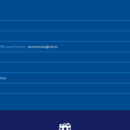
 PRL para Pemes:
prevencion@cel.es
l.es