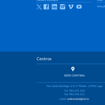
Twitter
Facebook
Linkedin
Instagram
Vimeo
Youtube
Actua
Centros
SEDE CENTRAL
Pza. Santo Domingo, 6-8, 2ª Planta - 27001 Lugo
Tel. 982 231 150
Fax 982 246 211
email:
sedecentral@cel.es