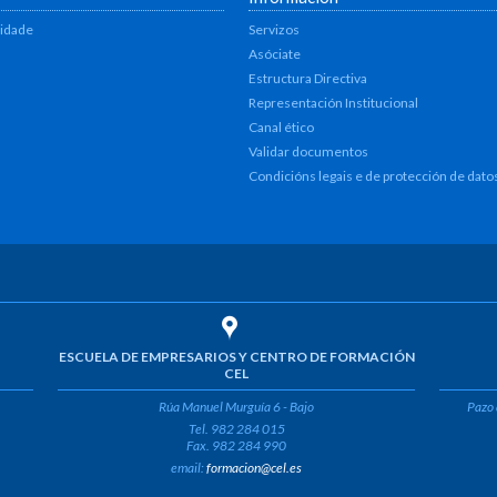
lidade
Servizos
Asóciate
Estructura Directiva
Representación Institucional
Canal ético
Validar documentos
Condicións legais e de protección de dato
ESCUELA DE EMPRESARIOS Y CENTRO DE FORMACIÓN
CEL
Rúa Manuel Murguía 6 - Bajo
Pazo 
Tel. 982 284 015
Fax. 982 284 990
email:
formacion@cel.es