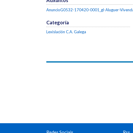
Adxuntos
AnuncioG0532-170420-0001_gl-Aluguer-Vivenda
Categoría
Lexislación C.A. Galega
Redes Sociais
Rss