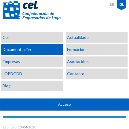
ES
GL
Confederación
Cel
Actualidade
de
Empresarios
Documentación
Formación
de
Lugo
Empresas
Asociacións
LOPDGDD
Contacto
Blog
Acceso
Escrito o:
13/04/2020