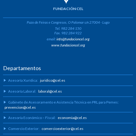
FUNDACIÓN CEL
Pazo de Feiras e Congresos, O Palomar s/n 27004 - Lugo
Tel. 982 284 150
Fax. 982 284 922
email:
info@fundacioncel.org
www.fundacioncel.org
Departamentos
Asesoría Xurídica:
juridico@cel.es
Asesoría Laboral:
laboral@cel.es
Gabinete de Asesoramento e Asistencia Técnica en PRL para Pemes:
prevencion@cel.es
Asesoría Económico – Fiscal:
economia@cel.es
Comercio Exterior:
comercioexterior@cel.es