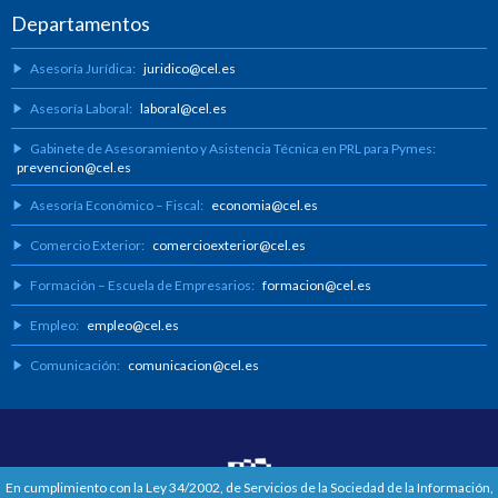
Departamentos
Asesoría Jurídica:
juridico@cel.es
Asesoría Laboral:
laboral@cel.es
Gabinete de Asesoramiento y Asistencia Técnica en PRL para Pymes:
prevencion@cel.es
Asesoría Económico – Fiscal:
economia@cel.es
Comercio Exterior:
comercioexterior@cel.es
Formación – Escuela de Empresarios:
formacion@cel.es
Empleo:
empleo@cel.es
Comunicación:
comunicacion@cel.es
En cumplimiento con la Ley 34/2002, de Servicios de la Sociedad de la Información,