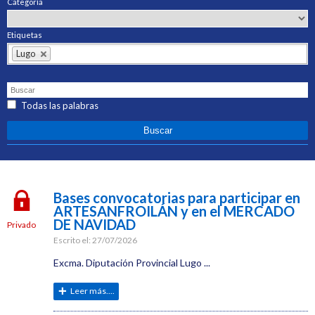
Categoría
Etiquetas
Lugo
Todas las palabras
Bases convocatorias para participar en
ARTESANFROILÁN y en el MERCADO
DE NAVIDAD
Privado
Escrito el:
27/07/2026
Excma. Diputación Provincial Lugo ...
Leer más....