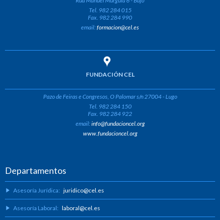
Rúa Manuel Murguía 6 - Bajo
Tel. 982 284 015
Fax. 982 284 990
email:
formacion@cel.es
FUNDACIÓN CEL
Pazo de Feiras e Congresos, O Palomar s/n 27004 - Lugo
Tel. 982 284 150
Fax. 982 284 922
email:
info@fundacioncel.org
www.fundacioncel.org
Departamentos
Asesoría Jurídica:
juridico@cel.es
Asesoría Laboral:
laboral@cel.es