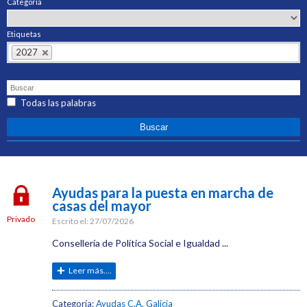
Categoría
Etiquetas
2027
Todas las palabras
Ayudas para la puesta en marcha de
casas del mayor
Privado
Escrito el:
27/07/2026
Consellería de Política Social e Igualdad ...
Leer más....
Categoría:
Ayudas C.A. Galicia